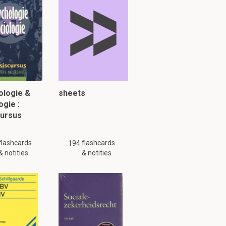
tuk 2
egelen
ologie &
sheets
ogie :
uk 2.1
cursus
flashcards
flashcards
194
& notities
& notities
aximaal 9