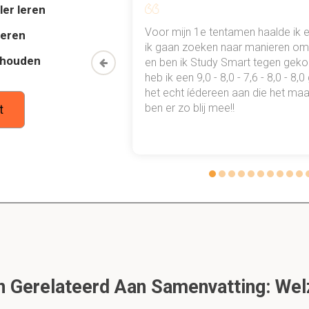
ler leren
nsaanvullende uitkeringen?
al mn
Voor mijn 1e tentamen haalde ik 
deren
 punten
ik gaan zoeken naar manieren om 
 krijgt bovenop je inkomsten van de overheid bij een handicap
thouden
oon een heel
en ben ik Study Smart tegen gek
 waarmee ik
heb ik een 9,0 - 8,0 - 7,6 - 8,0 - 8,
tudie gewoon
het echt íédereen aan die het maar
tstreekse tussenkomsten?
ben er zo blij mee!!
t
je krijgt geen geld, maar moet minder belastingen betalen
 Afstemming en samenwerking tussen de bestuursniv
Dit is een preview. Er zijn 2 andere flashcards beschikbaar voor hoofdst
Laat hier meer flashcards zien
le takverdeling?
Gerelateerd Aan Samenvatting: Welz
tuursniveaus op hetzelfde beleidsveld een beleid uit. Maar ze d