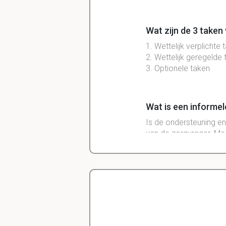
Wat zijn de 3 taken
1. Wettelijk
verplichte
t
2. Wettelijk geregelde
3.
Optionele
taken
Wat is een informe
Is de
ondersteuning
en
van de
zorgvrager
. Me
Wat zijn de Rechts
Inkomens
verva
v/d
overheid
– h
Delano
VB.: tijdelijke t
Diergeneeskunde