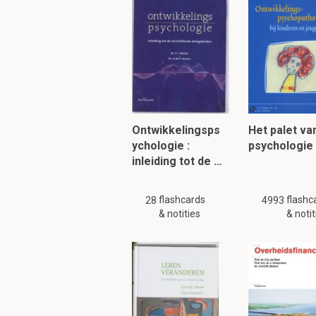
2.1 D
Ontwikkelingsps
Het palet va
ychologie :
psychologie
inleiding tot de …
flashcards
flashc
28
Wat inhoudt vaders
4993
& notities
& notit
Vaders hebben recht o
Moeders hebben recht
weken als zelfstandige
Om verder te 