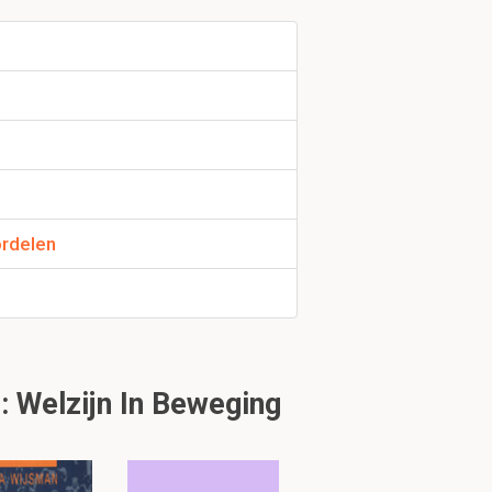
etzelfde
ordelen
ep quasi
 Welzijn In Beweging
aams) voor