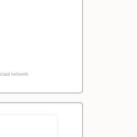
ciaal
netwerk
ze krijgen
geld
Zeger
Handels- wetenschap