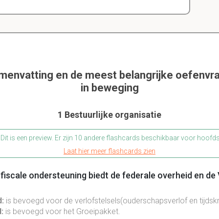
amenvatting en de meest belangrijke oefenvra
in beweging
1 Bestuurlijke organisatie
Dit is een preview. Er zijn 10 andere flashcards beschikbaar voor hoofd
Laat hier meer flashcards zien
 fiscale ondersteuning biedt de federale overheid en d
d:
is bevoegd voor de verlofstelsels(ouderschapsverlof en tijdskr
:
is bevoegd voor het Groeipakket.