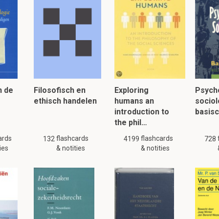
2 Gezinsbeleid
Dit is een preview. Er zijn 1 andere flashcards beschikbaar voor hoofds
Laat hier meer flashcards zien
e federale financiële, fiscale en familiale verlofmaatr
n de
Filosofisch en
Exploring
Psych
ethisch handelen
humans an
sociol
Dit is een preview. Er zijn 2 andere flashcards beschikbaar voor hoofdst
introduction to
basis
Laat hier meer flashcards zien
the phil…
ards
flashcards
flashcards
 en moeders verlof ?
132
4199
728
ies
& notities
& notities
p 10 dagen vaderschapsverlof na de bevalling.
 op moederschapsrust maximaal 15 weken als werknemer of m
.
lezen, klik hier: