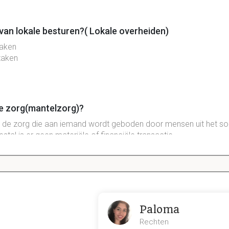
 van lokale besturen?( Lokale overheiden)
aken
 taken
le zorg(mantelzorg)?
 de
zorg
die aan iemand wordt geboden door mensen uit het so
estal is er geen materiële of financiële transactie.
treekse tussenkomsten?
ngende
tussenkomsten
: mensen die geen
inkomen
meer hebben, 
et
geld
dat ze zouden krijgen als ze zouden werken
Paloma
ussenkomsten; inkomensaanvullende uitkeringen; sociale bijstand
Rechten