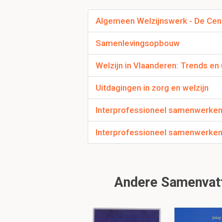
VB.: elk voor een ande
Algemeen Welzijnswerk - De Cen
Samenlevingsopbouw
Wat is de compleme
Welzijn in Vlaanderen: Trends en
Voeren meerdere bestuu
beleidsveld, voor min
Uitdagingen in zorg en welzijn
VB.: Jeugddelinquentie
Interprofessioneel samenwerken
Interprofessioneel samenwerken
Wat is de overlapp
Werken meerdere bestu
hetzelfde beleid uit.
Andere Samenvatti
VB.: De integratieteg
personen met een han