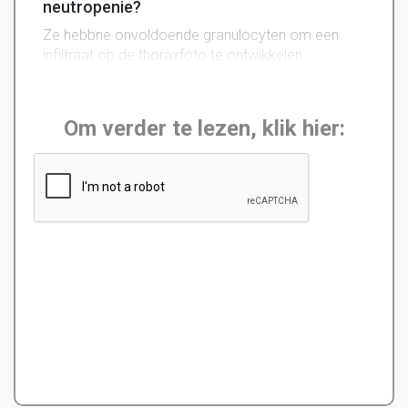
neutropenie?
Ze hebbne onvoldoende granulocyten om een
infiltraat op de thoraxfoto te ontwikkelen
Om verder te lezen, klik hier: