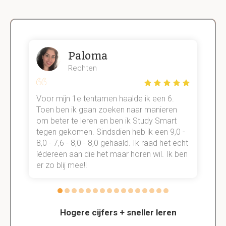
Paloma
Rechten
Voor mijn 1e tentamen haalde ik een 6.
M
Toen ben ik gaan zoeken naar manieren
v
om beter te leren en ben ik Study Smart
a
tegen gekomen. Sindsdien heb ik een 9,0 -
s
t
8,0 - 7,6 - 8,0 - 8,0 gehaald. Ik raad het echt
k
n.
íédereen aan die het maar horen wil. Ik ben
d
er zo blij mee!!
Hogere cijfers + sneller leren