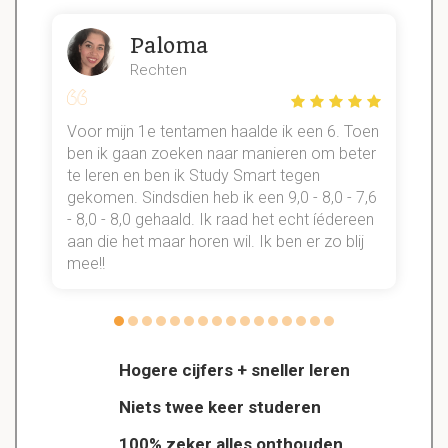
Paloma
Rechten
Voor mijn 1e tentamen haalde ik een 6. Toen
n
ben ik gaan zoeken naar manieren om beter
te leren en ben ik Study Smart tegen
gekomen. Sindsdien heb ik een 9,0 - 8,0 - 7,6
b
- 8,0 - 8,0 gehaald. Ik raad het echt íédereen
aan die het maar horen wil. Ik ben er zo blij
s
mee!!
Hogere cijfers + sneller leren
Niets twee keer studeren
100% zeker alles onthouden