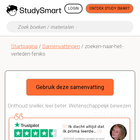
LOGIN
ONTDEK STUDY SMART
Startpagina
/
Samenvattingen
/ zoeken-naar-het-
verleden-feniks
Gebruik deze samenvatting
Onthoud sneller, leer beter. Wetenschappelijk bewezen.