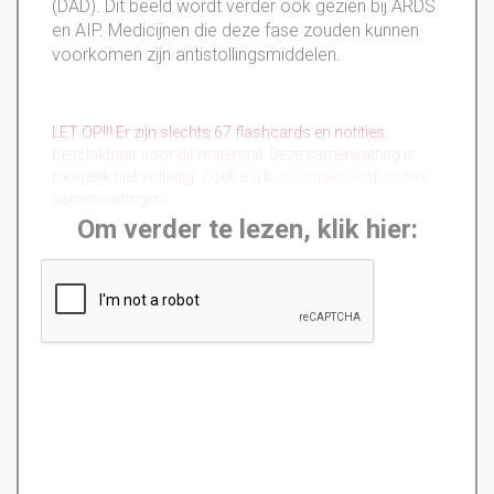
(DAD). Dit beeld wordt verder ook gezien bij ARDS
en AIP. Medicijnen die deze fase zouden kunnen
voorkomen zijn antistollingsmiddelen.
LET OP!!! Er zijn slechts 67 flashcards en notities
beschikbaar voor dit materiaal. Deze samenvatting is
mogelijk niet volledig. Zoek a.u.b.
soortgelijke
of
andere
samenvattingen.
Om verder te lezen, klik hier: