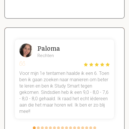
Paloma
Rechten
Voor mijn 1e tentamen haalde ik een 6. Toen
n
ben ik gaan zoeken naar manieren om beter
te leren en ben ik Study Smart tegen
gekomen. Sindsdien heb ik een 9,0 - 8,0 - 7,6
b
- 8,0 - 8,0 gehaald. Ik raad het echt íédereen
aan die het maar horen wil. Ik ben er zo blij
s
mee!!