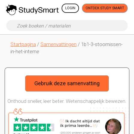
LOGIN
ONTDEK STUDY SMART
Startpagina
/
Samenvattingen
/ 1b1-3-stoornissen-
in-het-interne
Gebruik deze samenvatting
Onthoud sneller, leer beter. Wetenschappelijk bewezen.