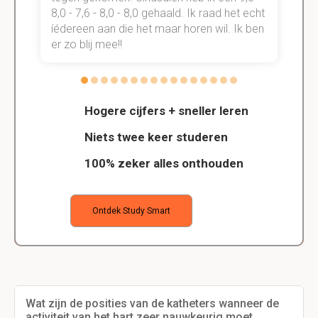
t
8,0 - 7,6 - 8,0 - 8,0 gehaald. Ik raad het echt
k
n.
íédereen aan die het maar horen wil. Ik ben
d
er zo blij mee!!
Hogere cijfers + sneller leren
Niets twee keer studeren
100% zeker alles onthouden
Ontdek Study Smart
Wat zijn de posities van de katheters wanneer de
activiteit van het hart zeer nauwkeurig moet