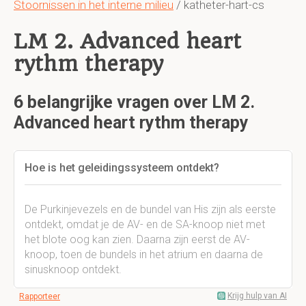
Stoornissen in het interne milieu
/ katheter-hart-cs
LM 2. Advanced heart
rythm therapy
6 belangrijke vragen over LM 2.
Advanced heart rythm therapy
Hoe is het geleidingssysteem ontdekt?
De Purkinjevezels en de bundel van His zijn als eerste
ontdekt, omdat je de AV- en de SA-knoop niet met
het blote oog kan zien. Daarna zijn eerst de AV-
knoop, toen de bundels in het atrium en daarna de
sinusknoop ontdekt.
Krijg hulp van AI
Rapporteer