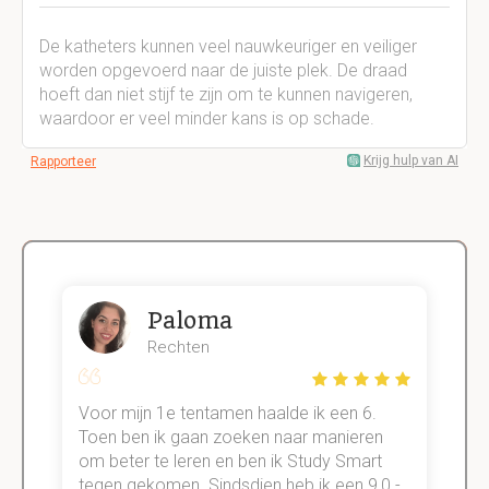
De katheters kunnen veel nauwkeuriger en veiliger
worden opgevoerd naar de juiste plek. De draad
hoeft dan niet stijf te zijn om te kunnen navigeren,
waardoor er veel minder kans is op schade.
Krijg hulp van AI
Rapporteer
Paloma
Rechten
Voor mijn 1e tentamen haalde ik een 6.
M
Toen ben ik gaan zoeken naar manieren
v
om beter te leren en ben ik Study Smart
a
tegen gekomen. Sindsdien heb ik een 9,0 -
s