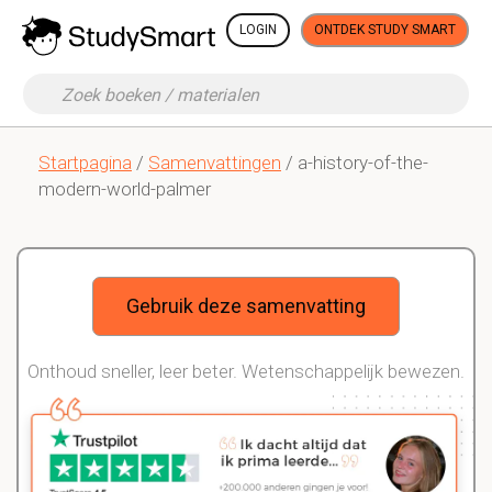
LOGIN
ONTDEK STUDY SMART
Startpagina
/
Samenvattingen
/ a-history-of-the-
modern-world-palmer
Gebruik deze samenvatting
Onthoud sneller, leer beter. Wetenschappelijk bewezen.