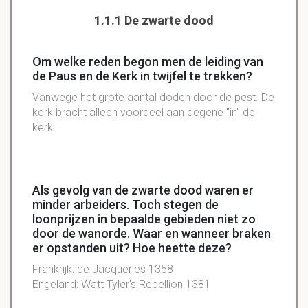
1.1.1 De zwarte dood
Om welke reden begon men de leiding van
de Paus en de Kerk in twijfel te trekken?
Vanwege het grote aantal doden door de pest. De
kerk bracht alleen voordeel aan degene "in" de
kerk.
Als gevolg van de zwarte dood waren er
minder arbeiders. Toch stegen de
loonprijzen in bepaalde gebieden niet zo
door de wanorde. Waar en wanneer braken
er opstanden uit? Hoe heette deze?
Frankrijk: de Jacqueries 1358
Engeland: Watt Tyler's Rebellion 1381