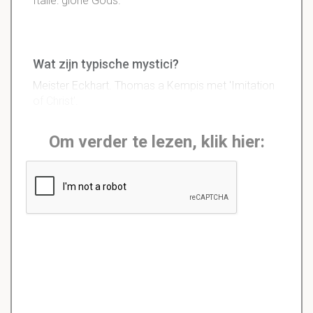
Italie: glorie Gods.
Wat zijn typische mystici?
Meister Eckhart. Thomas a Kempis met 'Imitation
of Christ'.
Om verder te lezen, klik hier: