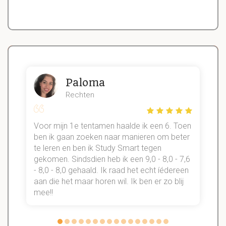
Paloma
Rechten
Voor mijn 1e tentamen haalde ik een 6. Toen
n
ben ik gaan zoeken naar manieren om beter
te leren en ben ik Study Smart tegen
gekomen. Sindsdien heb ik een 9,0 - 8,0 - 7,6
b
- 8,0 - 8,0 gehaald. Ik raad het echt íédereen
aan die het maar horen wil. Ik ben er zo blij
s
mee!!