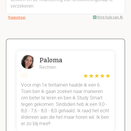
verzekeren.
Krijg hulp van AI
Rapporteer
Paloma
Rechten
Voor mijn 1e tentamen haalde ik een 6.
M
Toen ben ik gaan zoeken naar manieren
v
om beter te leren en ben ik Study Smart
a
tegen gekomen. Sindsdien heb ik een 9,0 -
s
t
8,0 - 7,6 - 8,0 - 8,0 gehaald. Ik raad het echt
k
n.
íédereen aan die het maar horen wil. Ik ben
d
er zo blij mee!!