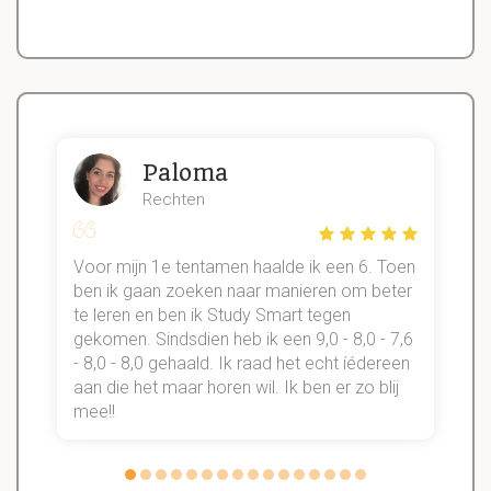
Paloma
Rechten
Voor mijn 1e tentamen haalde ik een 6. Toen
n
ben ik gaan zoeken naar manieren om beter
te leren en ben ik Study Smart tegen
gekomen. Sindsdien heb ik een 9,0 - 8,0 - 7,6
b
- 8,0 - 8,0 gehaald. Ik raad het echt íédereen
aan die het maar horen wil. Ik ben er zo blij
s
mee!!