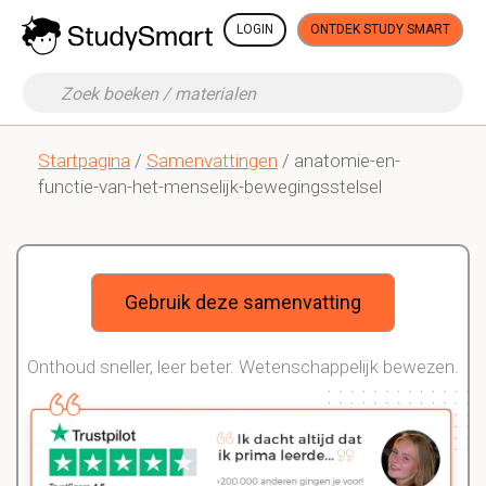
LOGIN
ONTDEK STUDY SMART
Startpagina
/
Samenvattingen
/ anatomie-en-
functie-van-het-menselijk-bewegingsstelsel
Gebruik deze samenvatting
Onthoud sneller, leer beter. Wetenschappelijk bewezen.