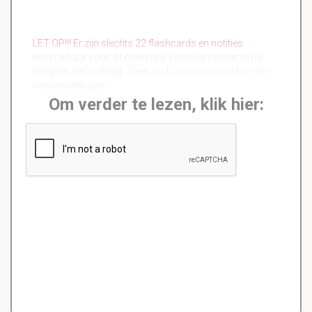
LET OP!!! Er zijn slechts 22 flashcards en notities
beschikbaar voor dit materiaal. Deze samenvatting is
mogelijk niet volledig. Zoek a.u.b.
soortgelijke
of
andere
samenvattingen.
Om verder te lezen, klik hier: