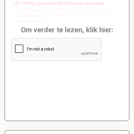
LET OP!!! Er zijn slechts 60 flashcards en notities
beschikbaar voor dit materiaal. Deze samenvatting is
mogelijk niet volledig. Zoek a.u.b.
soortgelijke
of
andere
samenvattingen.
Om verder te lezen, klik hier: