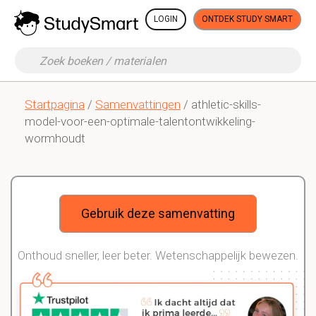
LOGIN
ONTDEK STUDY SMART
Startpagina
/
Samenvattingen
/ athletic-skills-
model-voor-een-optimale-talentontwikkeling-
wormhoudt
Gebruik deze samenvatting
Onthoud sneller, leer beter. Wetenschappelijk bewezen.