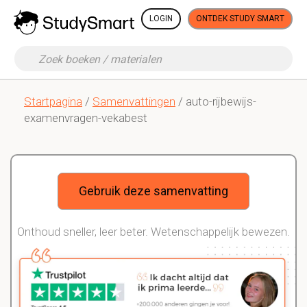
LOGIN
ONTDEK STUDY SMART
Startpagina
/
Samenvattingen
/ auto-rijbewijs-
examenvragen-vekabest
Gebruik deze samenvatting
Onthoud sneller, leer beter. Wetenschappelijk bewezen.