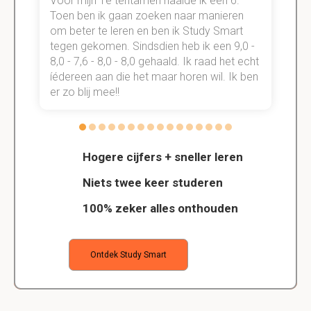
Voor mijn 1e tentamen haalde ik een 6.
M
Toen ben ik gaan zoeken naar manieren
v
om beter te leren en ben ik Study Smart
a
tegen gekomen. Sindsdien heb ik een 9,0 -
s
t
8,0 - 7,6 - 8,0 - 8,0 gehaald. Ik raad het echt
k
n.
íédereen aan die het maar horen wil. Ik ben
d
er zo blij mee!!
Hogere cijfers + sneller leren
Niets twee keer studeren
100% zeker alles onthouden
Ontdek Study Smart