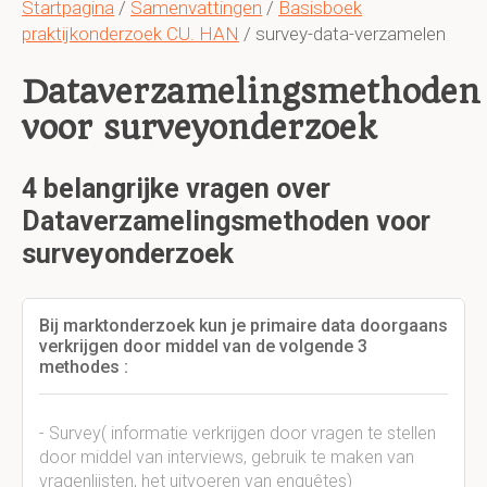
Startpagina
/
Samenvattingen
/
Basisboek
praktijkonderzoek CU. HAN
/ survey-data-verzamelen
Dataverzamelingsmethoden
voor surveyonderzoek
4 belangrijke vragen over
Dataverzamelingsmethoden voor
surveyonderzoek
Bij marktonderzoek kun je primaire data doorgaans
verkrijgen door middel van de volgende 3
methodes :
- Survey( informatie verkrijgen door vragen te stellen
door middel van interviews, gebruik te maken van
vragenlijsten, het uitvoeren van enquêtes)