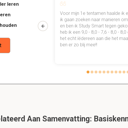
ler leren
ellen?
al mn
Voor mijn 1e tentamen haalde ik 
deren
 punten
ik gaan zoeken naar manieren om 
enis, gericht op:
thouden
oon een heel
en ben ik Study Smart tegen gek
 waarmee ik
heb ik een 9,0 - 8,0 - 7,6 - 8,0 - 8,
tudie gewoon
het echt íédereen aan die het maar
ben er zo blij mee!!
t
ellen?
 kinderen:
en
.
ijktijdig aanwijzen
.
llen?
n één-voor-één, dat zorgt voor:
ateerd Aan Samenvatting: Basisken