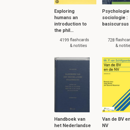
Exploring
Psychologie
humans an
sociologie :
introduction to
basiscursus
the phil…
flashcards
flashca
4199
728
& notities
& notiti
Handboek van
Van de BV e
het Nederlandse
NV