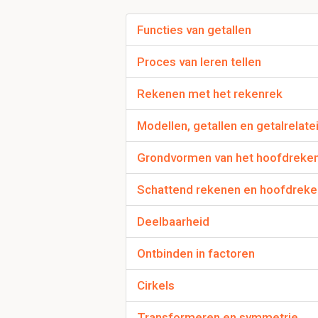
Functies van getallen
Wat betekent result
Proces van leren tellen
Het bepalen van hoevee
Beseft dat het l
Rekenen met het rekenrek
Modellen, getallen en getalrelate
Wat is verkort telle
Grondvormen van het hoofdreke
Het tellen vanaf een ge
Sprongsgewijs te
Schattend rekenen en hoofdrek
Doortellen
.
Deelbaarheid
Wat zijn de grondreg
Ontbinden in factoren
1. Tellen moet synchr
Cirkels
2. Telrij moet in de j
3. Laatste uitgesprok
Transformeren en symmetrie
(kardinaal getal)