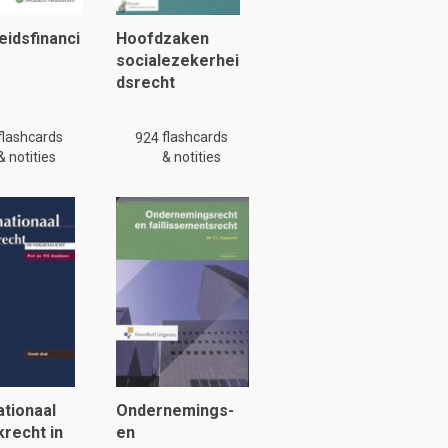
idsfinanci
Hoofdzaken
socialezekerhei
dsrecht
flashcards
flashcards
924
& notities
& notities
ationaal
Ondernemings-
krecht in
en