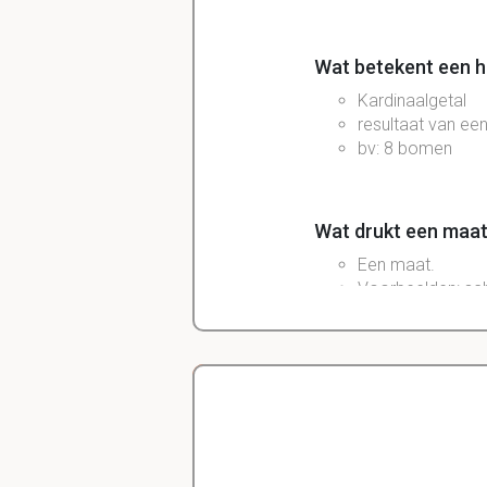
Wat betekent een h
Kardinaalgetal
resultaat van een 
bv: 8 bomen
Wat drukt een maatt
Een
maat
.
Voorbeelden:
sc
Het is
14ºC
,
45
k
Delano
Diergeneeskunde