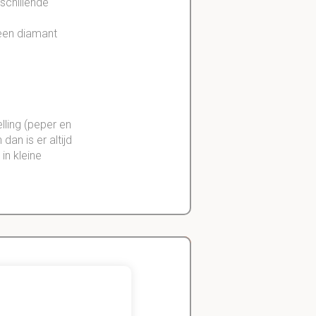
schillende
 een diamant
ling (peper en
an is er altijd
in kleine
Zeger
Handels- wetenschap