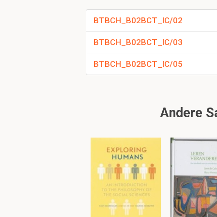
BTBCH_B02BCT_IC/02
Wat teken je in een
BTBCH_B02BCT_IC/03
de covalente bindinge
de valentie elektronen
BTBCH_B02BCT_IC/05
en de bindingsenergie
Is een emulsie een
Andere Sa
Heterogeen mengsel wan
nodig.
Homogene mengsels zij
zelfs niet onder een m
Wat is en hoe werkt
Is de binding die het 
ionen. Een ionbinding 