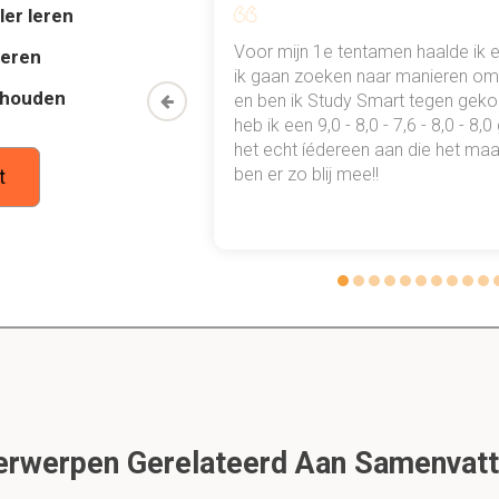
e energielevel, vullen orbitalen in dat zelfde energielevel eerst vo
ler leren
 elk vakje. Pas als er dan pijltjes over zijn, pijltjes omlaag invulle
al mn
Voor mijn 1e tentamen haalde ik 
deren
 punten
ik gaan zoeken naar manieren om 
thouden
oon een heel
en ben ik Study Smart tegen gek
ktronen heeft Lithium (Li)? leg uit.
 waarmee ik
heb ik een 9,0 - 8,0 - 7,6 - 8,0 - 8,
tudie gewoon
het echt íédereen aan die het maar
ben er zo blij mee!!
t
 lithium is energieniveau 1 gevuld en er zit één elektron in het 2s-o
en zijn er tussen moleculen?
eI: ionbinding, hydrfobe interactie, waterstofbruggen (van der 
 tussen en ion- en covalente binding?
metaal
rwerpen Gerelateerd Aan Samenvatti
N < 2,0