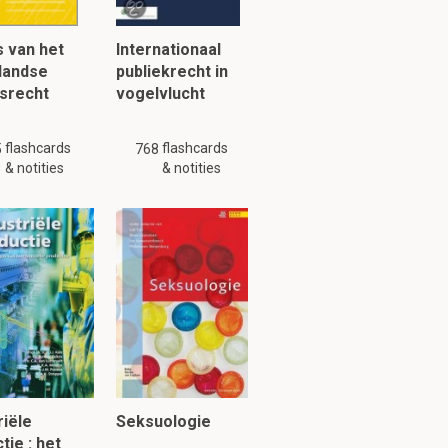
 over het
 van het
Internationaal
landse
publiekrecht in
srecht
vogelvlucht
flashcards
flashcards
5
768
& notities
& notities
riële
Seksuologie
tie : het