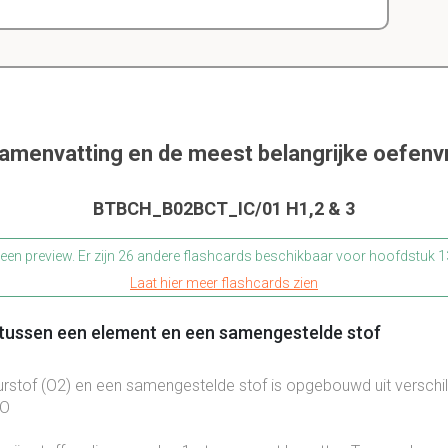
samenvatting en de meest belangrijke oefen
BTBCH_B02BCT_IC/01 H1,2 & 3
s een preview. Er zijn 26 andere flashcards beschikbaar voor hoofdstuk
Laat hier meer flashcards zien
t tussen een element en een samengestelde stof
rstof (O2) en een samengestelde stof is opgebouwd uit verschi
2O