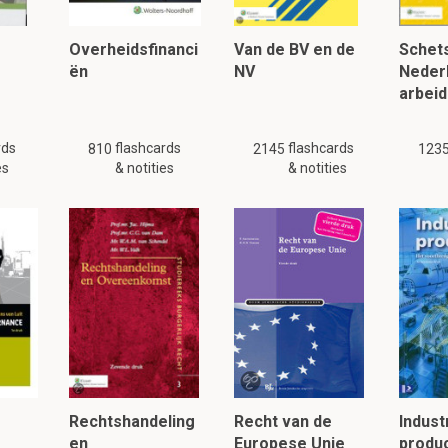
e binding. Het gevolg van deze zeer sterke binding is dat zouten
ok- en smeltpunt hebben.
Overheidsfinanci
Van de BV en de
Schets
ën
NV
Neder
arbeid
lezen, klik hier:
rds
flashcards
flashcards
810
2145
123
es
& notities
& notities
Rechtshandeling
Recht van de
Indust
en
Europese Unie
produc