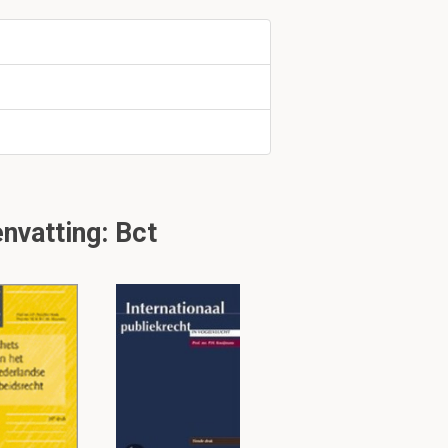
vatting: Bct
n microscoop bij
onderscheiden,
en negatieve
enmoleculaire