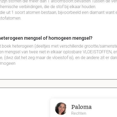
zijn stoffen die meer dan 1 atoomsoort bevatten Tussen de ver
hemische verbindingen, die de stof bij elkaar houden.
 die uit 1 soort atomen bestaan, bijvoorbeeld een diamant want
lstofatomen.
n heterogeen mengsel of homogeen mengsel?
 boek heterogeen (deeltjes met verschillende grootte/samenstel
een mengsel van twee niet in elkaar oplosbare VLOEISTOFFEN, en d
, (dwz dat het zeg maar de vloeistof is), en de andere zit er dan 
 homogeen
l?
ektronen met tegengestelde spin
Paloma
l?
Rechten