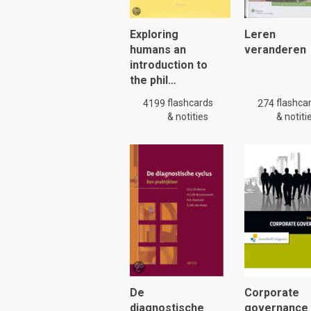
stoffen, een zeer sterk
algemeen een hoog ko
Exploring
Leren
humans an
veranderen
introduction to
Om verder te 
the phil…
flashcards
flashca
4199
274
& notities
& notiti
De
Corporate
diagnostische
governance