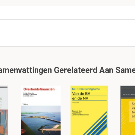
 lewis structuur?
n
 heterogeen mengsel of een homogeen mengsel?
menvattingen Gerelateerd Aan Samen
t je kunt de 2 verschillende stoffen wel zien, soms is daar ee
n mengsels waarin je de verschillende bestanddelen niet kunt 
icroscoop. Bijv. een gasmengsel.
 De ionbinding
gevolg is van de elektrische aantrekkingskracht tussen positieve 
komt voor inzoutenen is, vergeleken met de bindingen inmetalen