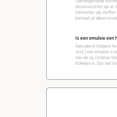
Samengestelde stoffen
atoomsoorten zijn er c
Elementen zijn stoffen
bestaat uit alleen koo
Is een emulsie ee
Aanvullend Volgens het
zout.) een emulsie is 
één de zg continue fase
bolletjes in. Dus niet
wat is de Pauli rege
in ieder orbitaal 2 el
Delano
wat is de Hund rege
Diergeneeskunde