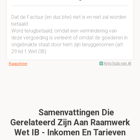
Dat de Factuur (en dus btw) niet is en niet zal worden
betaald
Word terugbetaald, omdat een vermindering van
deze vergoeding is verleent of omdat de goederen in
ongebruikte staat door hem zijn teruggenomen (art
29 lid 1 Wet OB)
Krijg hulp van AI
Rapporteer
Samenvattingen Die
Gerelateerd Zijn Aan Raamwerk
Wet IB - Inkomen En Tarieven