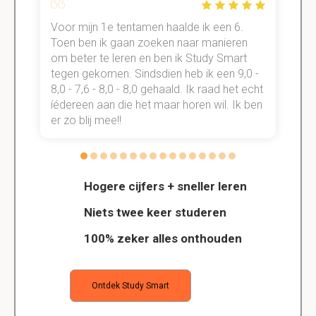
Voor mijn 1e tentamen haalde ik een 6.
M
Toen ben ik gaan zoeken naar manieren
v
om beter te leren en ben ik Study Smart
a
tegen gekomen. Sindsdien heb ik een 9,0 -
s
t
8,0 - 7,6 - 8,0 - 8,0 gehaald. Ik raad het echt
k
n.
íédereen aan die het maar horen wil. Ik ben
d
er zo blij mee!!
Hogere cijfers + sneller leren
Niets twee keer studeren
100% zeker alles onthouden
Ontdek Study Smart