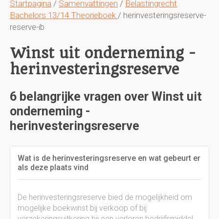
Startpagina
/
Samenvattingen
/
Belastingrecht
Bachelors 13/14 Theorieboek
/ herinvesteringsreserve-
reserve-ib
Winst uit onderneming -
herinvesteringsreserve
6 belangrijke vragen over Winst uit
onderneming -
herinvesteringsreserve
Wat is de herinvesteringsreserve en wat gebeurt er
als deze plaats vind
De herinvesteringsreserve bied de mogelijkheid om
mogelijke boekwinst bij verkoop of bij
verzekeringsuitkering bij een verloren bedrijfsmiddel