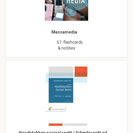
Massamedia
flashcards
57
& notities
Hoodstukken sociaal recht / Arbeidsrecht ed…