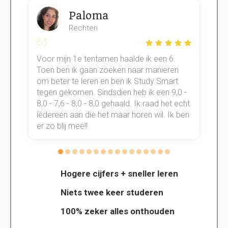
Paloma
Rechten
Voor mijn 1e tentamen haalde ik een 6.
M
Toen ben ik gaan zoeken naar manieren
v
om beter te leren en ben ik Study Smart
a
tegen gekomen. Sindsdien heb ik een 9,0 -
s
t
8,0 - 7,6 - 8,0 - 8,0 gehaald. Ik raad het echt
k
n.
íédereen aan die het maar horen wil. Ik ben
d
er zo blij mee!!
Hogere cijfers + sneller leren
Niets twee keer studeren
100% zeker alles onthouden