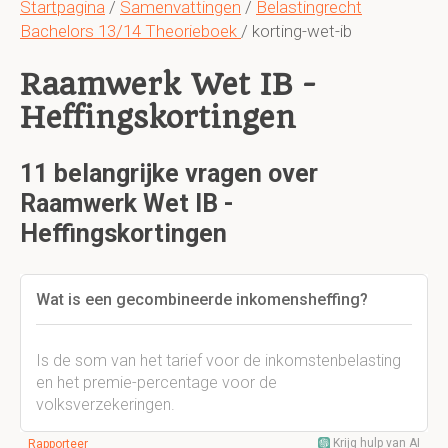
Startpagina
/
Samenvattingen
/
Belastingrecht
Bachelors 13/14 Theorieboek
/ korting-wet-ib
Raamwerk Wet IB -
Heffingskortingen
11 belangrijke vragen over
Raamwerk Wet IB -
Heffingskortingen
Wat is een gecombineerde inkomensheffing?
Is de som van het tarief voor de inkomstenbelasting
en het premie-percentage voor de
volksverzekeringen.
Krijg hulp van AI
Rapporteer