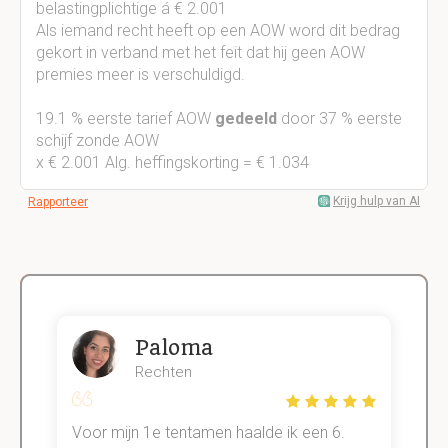
belastingplichtige á € 2.001
Als iemand recht heeft op een AOW word dit bedrag
gekort in verband met het feit dat hij geen AOW
premies meer is verschuldigd.
19.1 % eerste tarief AOW
gedeeld
door 37 % eerste
schijf zonde AOW
x € 2.001 Alg. heffingskorting = € 1.034
Krijg hulp van AI
Rapporteer
Paloma
Rechten
Voor mijn 1e tentamen haalde ik een 6.
M