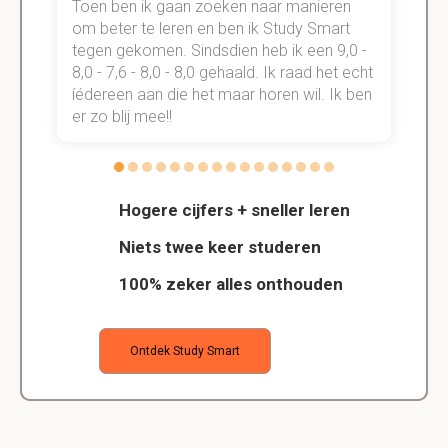
Toen ben ik gaan zoeken naar manieren
v
om beter te leren en ben ik Study Smart
a
tegen gekomen. Sindsdien heb ik een 9,0 -
s
t
8,0 - 7,6 - 8,0 - 8,0 gehaald. Ik raad het echt
k
n.
íédereen aan die het maar horen wil. Ik ben
d
er zo blij mee!!
Hogere cijfers + sneller leren
Niets twee keer studeren
100% zeker alles onthouden
Ontdek Study Smart