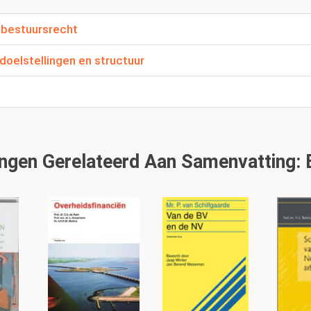
vant.
 bestuursrecht
t dat er meer onderlinge betrokkenheid is bij vormgeving van de
 dan men kan vangen in het beschouwen van alleen het besluit a
oelstellingen en structuur
nt van de gehele verhouding tussen bestuur en burger.
het bestuur meer verwachten dan het nemen van goede
gen Gerelateerd Aan Samenvatting: B
en geeft aanleiding tot veel klachten en frustratie bij 
lichting en informatie;
 nemen van de inbreng van de burger;
ucratische en weinig op service gerichte handelen van de overhei