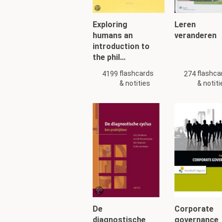
In het denken over 
geweest om de burg
Exploring
Leren
verzet gekomen?
humans an
veranderen
Omdat de burger niet g
introduction to
ander gaat wanneer di
the phil…
maar de overheid is ook
flashcards
flashca
4199
274
& notities
& notiti
Toch wordt het bela
aangegeven dan in 
Dat dienstverlening aan
gemakkelijk achter de h
bestuursrecht nog wein
Interessant is bi
overheid ontstaat
vergunningen en d
De
Corporate
diagnostische
governance