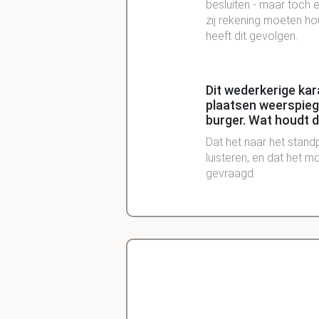
besluiten - maar toch 
zij rekening moeten ho
heeft dit gevolgen.
Dit wederkerige kar
plaatsen weerspieg
burger. Wat houdt 
Dat het naar het stand
luisteren, en dat het 
gevraagd.
Wat houdt het wede
in?
Voor de burger houdt he
wensen naar voren moe
Delano
zelf zijn bijdrage daara
Diergeneeskunde