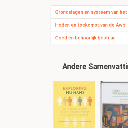
zijn in dat verband rele
Grondslagen en systeem van het
Dit alles beteken
rechtsverhouding
Heden en toekomst van de Awb: d
kristallisatiepu
Goed en behoorlijk bestuur
Mag de burger van 
Andere Samenvattin
Ja.
Welk bestuurshandel
Onvoldoende voor
het niet serieus
het trage, burea