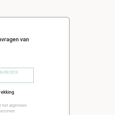
nvragen van
 05/09/2019
rekking
ur het algemeen
 genomen