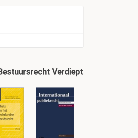
ls
 besluiten?
estuursrecht Verdiept
de burger?
d.