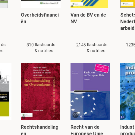
de vernieuwing van de overheidsorganisatie is het een t
er als klacht van de overheid aan te duiden. Waarom i
Overheidsfinanci
Van de BV en de
Schets
ën
NV
Neder
ewoon een klant is die met zijn wensen naar de overheid komt, 
arbeid
e wensen niet gehonoreerd worden. De burger is met de overhei
 zijn overheid, die er mede is om zijn belang te dienen.
rds
flashcards
flashcards
810
2145
123
es
& notities
& notities
ng van communicatie met de burger door het begrip 'kl
het denkmodel waarmee wij in het bestuursrecht werken
 de burger een wezenlijk onderdeel van het overheidswerk is, blij
orizon: wanneer het besluit maar juist is, is het goed. Daardoor 
ig bijgedragen aan het denken over een betere service aan de b
jvoorbeeld dat op grond van de Dienstenrichtlijn uit Brussel de ver
 om één loket in te richten via welk loket alle informatie over b
ergelijke te verkrijgen zal zijn.
Rechtshandeling
Recht van de
Indust
en
Europese Unie
produc