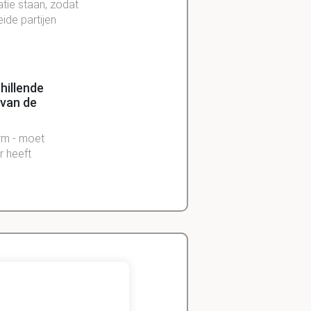
atie staan, zodat
ide partijen
hillende
 van de
orm - moet
r heeft
er onder meer
 hij tijdig zijn
ng wanneer hij
Zeger
Handels- wetenschap