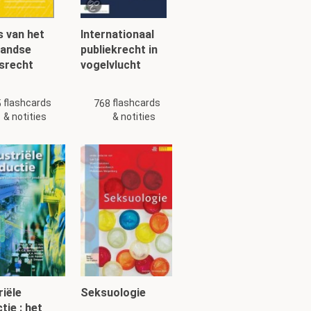
ijd in de mode
s daartegen
 van het
Internationaal
landse
publiekrecht in
en naar een
srecht
vogelvlucht
d verbonden,
flashcards
flashcards
5
768
& notities
& notities
ant' wel beter
. Licht toe.
ft nu
heeft het
urger.
plichting voor de
enodigde
riële
Seksuologie
tie : het