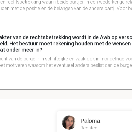
een rechtsbetrekking waarin beide partijen in een wederkerige rel
uden met de positie en de belangen van de andere partij. Voor be
akter van de rechtsbetrekking wordt in de Awb op versc
eld. Het bestuur moet rekening houden met de wensen
dat onder meer in?
punt van de burger - in schriftelijke en vaak ook in mondelinge v
moet motiveren waarom het eventueel anders beslist dan de burge
rkerige karakter van de rechtsbetrekking voor de burg
t in dat hij het bestuur van de nodige informatie moet voorzien, dat
t brengen en dat hij geen aanspraak kan maken op besluitvormi
Paloma
an niet heeft geleverd.
Rechten