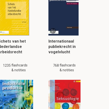
Schets van het
Internationaal
Nederlandse
publiekrecht in
arbeidsrecht
vogelvlucht
flashcards
flashcards
1235
768
& notities
& notities