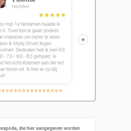
Rechten
Handels- wet
or mijn 1e tentamen haalde ik
Met mijn oude method
n 6. Toen ben ik gaan zoeken
geslaagd voor maar 3
ar manieren om beter te leren
vakken. Sinds ik mijn
 ben ik Study Smart tegen
aantekeningen digitaal
komen. Sindsdien heb ik een 9,0
study smart, ben ik voo
,0 - 7,6 - 8,0 - 8,0 gehaald. Ik
vakken de éérste keer
d het echt íédereen aan die het
StudySmart neemt voo
r horen wil. Ik ben er zo blij
stress van slagen of n
e!!
weg.
 hexapoda, die hier aangegeven worden