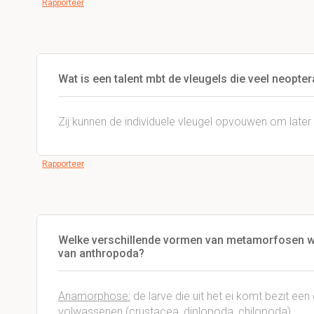
Rapporteer
Wat is een talent mbt de vleugels die veel neoptera
Zij kunnen de individuele vleugel opvouwen om later
Rapporteer
Welke verschillende vormen van metamorfosen w
van anthropoda?
Anamorphose:
de larve die uit het ei komt bezit ee
volwassenen (crustacea, diplopoda, chilopoda)