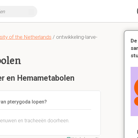
sity of the Netherlands
/ ontwikkeling-larve-
De
sa
st
olen
fuer en Hemametabolen
van pterygoda lopen?
zenuwen en tracheeën doorheen.