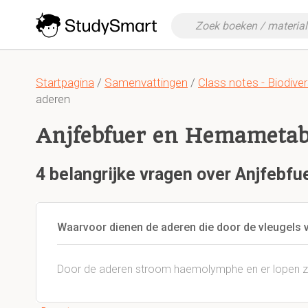
Startpagina
/
Samenvattingen
/
Class notes - Biodiver
aderen
Anjfebfuer en Hemametab
4 belangrijke vragen over Anjfeb
Waarvoor dienen de aderen die door de vleugels 
Door de aderen stroom haemolymphe en er lopen 