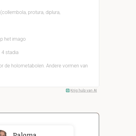
collembola, protura, diplura,
 op het imago
 4 stadia
oor de holometabolen. Andere vormen van
Krijg hulp van AI
Paloma
Zeger