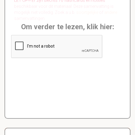
LET OP!!! Er zijn slechts 70 flashcards en notities
beschikbaar voor dit materiaal. Deze samenvatting is
mogelijk niet volledig. Zoek a.u.b.
soortgelijke
of
andere
samenvattingen.
Om verder te lezen, klik hier: