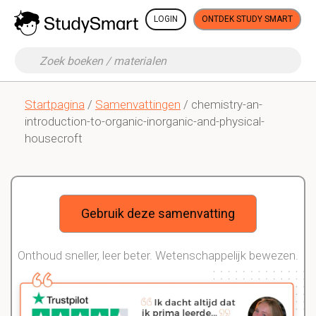
LOGIN
ONTDEK STUDY SMART
Startpagina
/
Samenvattingen
/ chemistry-an-
introduction-to-organic-inorganic-and-physical-
housecroft
Gebruik deze samenvatting
Onthoud sneller, leer beter. Wetenschappelijk bewezen.