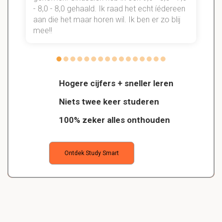
- 8,0 - 8,0 gehaald. Ik raad het echt íédereen
aan die het maar horen wil. Ik ben er zo blij
s
mee!!
Hogere cijfers + sneller leren
Niets twee keer studeren
100% zeker alles onthouden
Ontdek Study Smart