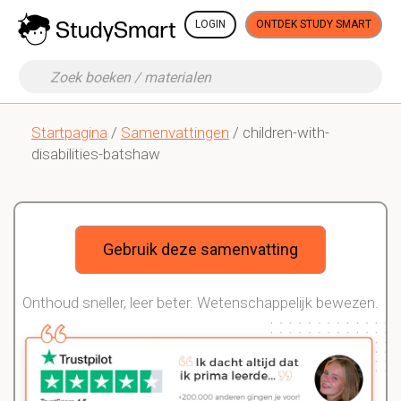
LOGIN
ONTDEK STUDY SMART
Startpagina
/
Samenvattingen
/ children-with-
disabilities-batshaw
Gebruik deze samenvatting
Onthoud sneller, leer beter. Wetenschappelijk bewezen.