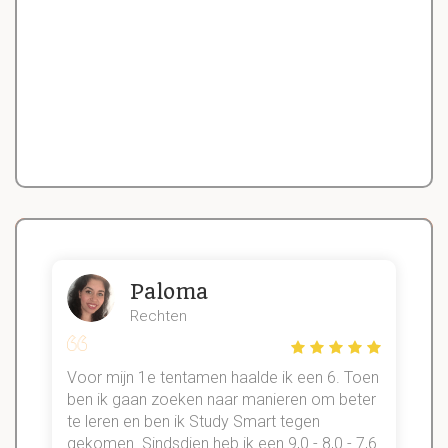
Paloma
Rechten
Voor mijn 1e tentamen haalde ik een 6. Toen
n
ben ik gaan zoeken naar manieren om beter
te leren en ben ik Study Smart tegen
gekomen. Sindsdien heb ik een 9,0 - 8,0 - 7,6
b