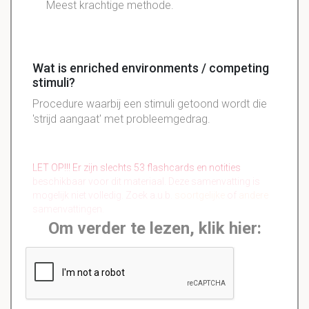
Meest krachtige methode.
Wat is enriched environments / competing
stimuli?
Procedure waarbij een stimuli getoond wordt die
'strijd aangaat' met probleemgedrag.
LET OP!!! Er zijn slechts 53 flashcards en notities
beschikbaar voor dit materiaal. Deze samenvatting is
mogelijk niet volledig. Zoek a.u.b.
soortgelijke
of
andere
samenvattingen.
Om verder te lezen, klik hier: