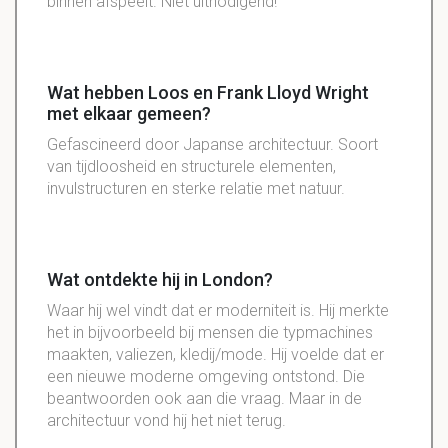
binnen afspeelt. Niet uitnodigend!
Wat hebben Loos en Frank Lloyd Wright
met elkaar gemeen?
Gefascineerd door
Japanse
architectuur
. Soort
van
tijdloosheid
en
structurele
elementen
,
invulstructuren
en sterke relatie met
natuur
.
Wat ontdekte hij in London?
Waar hij wel vindt dat er
moderniteit
is. Hij merkte
het in bijvoorbeeld bij mensen die
typmachines
maakten,
valiezen
,
kledij
/mode. Hij voelde dat er
een nieuwe moderne omgeving
ontstond
. Die
beantwoorden ook aan die vraag. Maar in de
architectuur
vond hij het niet terug.