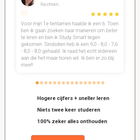
Rechten
Voor mijn 1e tentamen haalde ik een 6. Toen
n
ben ik gaan zoeken naar manieren om beter
te leren en ben ik Study Smart tegen
gekomen. Sindsdien heb ik een 9,0 - 8,0 - 7,6
b
- 8,0 - 8,0 gehaald. Ik raad het echt íédereen
aan die het maar horen wil. Ik ben er zo blij
s
mee!!
Hogere cijfers + sneller leren
Niets twee keer studeren
100% zeker alles onthouden