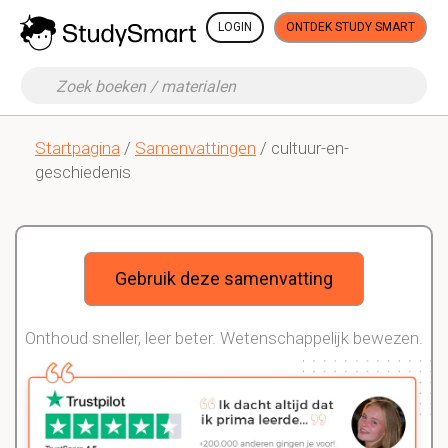
LOGIN
ONTDEK STUDY SMART
Startpagina
/
Samenvattingen
/ cultuur-en-
geschiedenis
Gebruik deze samenvatting
Onthoud sneller, leer beter. Wetenschappelijk bewezen.