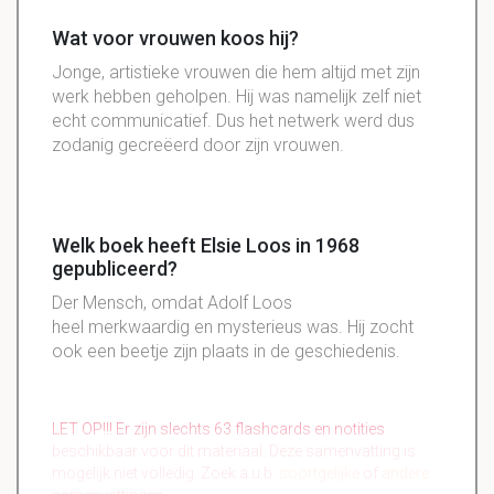
Wat voor vrouwen koos hij?
Jonge,
artistieke
vrouwen die hem altijd met zijn
werk hebben geholpen. Hij was namelijk zelf niet
echt communicatief. Dus het netwerk werd dus
zodanig gecreëerd door zijn vrouwen.
Welk boek heeft Elsie Loos in 1968
gepubliceerd?
Der Mensch, omdat Adolf Loos
heel merkwaardig en mysterieus was. Hij zocht
ook een beetje zijn plaats in de geschiedenis.
LET OP!!! Er zijn slechts 63 flashcards en notities
beschikbaar voor dit materiaal. Deze samenvatting is
mogelijk niet volledig. Zoek a.u.b.
soortgelijke
of
andere