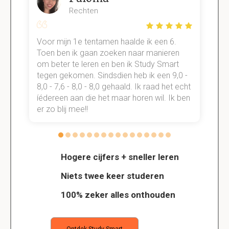
Rechten
Voor mijn 1e tentamen haalde ik een 6.
M
Toen ben ik gaan zoeken naar manieren
v
om beter te leren en ben ik Study Smart
a
tegen gekomen. Sindsdien heb ik een 9,0 -
s
t
8,0 - 7,6 - 8,0 - 8,0 gehaald. Ik raad het echt
k
n.
íédereen aan die het maar horen wil. Ik ben
d
er zo blij mee!!
Hogere cijfers + sneller leren
Niets twee keer studeren
100% zeker alles onthouden