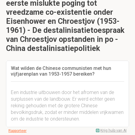
eerste mislukte poging tot
vreedzame co-existentie onder
Eisenhower en Chroestjov (1953-
1961) - De destalinisatietoespraak
van Chroestjov opstanden in po -
China destalinisatiepolitiek
Wat wilden de Chinese communisten met hun
vijfjarenplan van 1953-1957 bereiken?
Een industrie uitbouwen door het afromen van de
surplussen van de landbouw. Er werd echter geen
rekinig gehouden met de grotere Chinese
bevolkingsdruk, zodat er minder middelen vrijkwamen
om de industrie te ondersteunen.
Krijg hulp van AI
Rapporteer