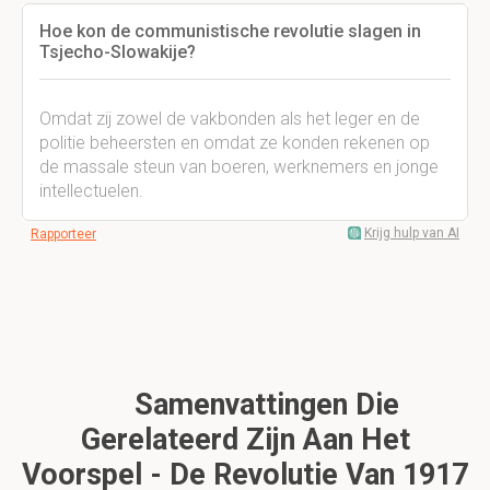
Hoe kon de communistische revolutie slagen in
Tsjecho-Slowakije?
Omdat zij zowel de vakbonden als het leger en de
politie beheersten en omdat ze konden rekenen op
de massale steun van boeren, werknemers en jonge
intellectuelen.
Krijg hulp van AI
Rapporteer
Samenvattingen Die
Gerelateerd Zijn Aan Het
Voorspel - De Revolutie Van 1917