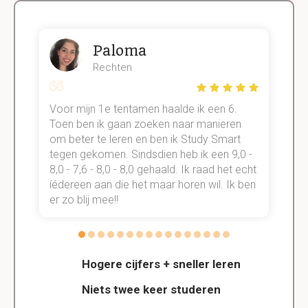
Paloma
Rechten
Voor mijn 1e tentamen haalde ik een 6.
M
Toen ben ik gaan zoeken naar manieren
v
om beter te leren en ben ik Study Smart
a
tegen gekomen. Sindsdien heb ik een 9,0 -
s
t
8,0 - 7,6 - 8,0 - 8,0 gehaald. Ik raad het echt
k
n.
íédereen aan die het maar horen wil. Ik ben
d
er zo blij mee!!
Hogere cijfers + sneller leren
Niets twee keer studeren