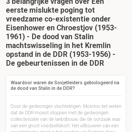
3 belangrijke vragen over Een
eerste mislukte poging tot
vreedzame co-existentie onder
Eisenhower en Chroestjov (1953-
1961) - De dood van Stalin
machtswisseling in het Kremlin
opstand in de DDR (1953-1956) -
De gebeurtenissen in de DDR
Waardoor waren de Sovjetleiders gebiologeerd na
de dood van Stalin in de DDR?
Door de gedwongen vluchtelingen. Molotov liet weten
dat de DDR moest stoppen met de gedwongen
collectivisatie van de lanbdbouw, die de oorzaak was
van een groot voedseltekort. Het uitbouwen van een