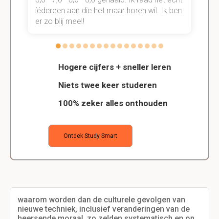
n.
íédereen aan die het maar horen wil. Ik ben
d
er zo blij mee!!
Hogere cijfers + sneller leren
Niets twee keer studeren
100% zeker alles onthouden
Ontdek Study Smart
waarom worden dan de culturele gevolgen van
nieuwe techniek, inclusief veranderingen van de
heersende moraal, zo zelden systematisch en op