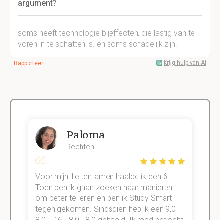
argument?
soms heeft technologie bijeffecten, die lastig van te
voren in te schatten is. en soms schadelijk zijn.
Krijg hulp van AI
Rapporteer
Paloma
Rechten
Voor mijn 1e tentamen haalde ik een 6.
M
Toen ben ik gaan zoeken naar manieren
v
om beter te leren en ben ik Study Smart
a
tegen gekomen. Sindsdien heb ik een 9,0 -
s
t
8,0 - 7,6 - 8,0 - 8,0 gehaald. Ik raad het echt
k