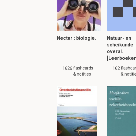
Nectar : biologie.
Natuur- en
scheikunde
overal.
[Leerboeken
flashcards
flashca
1626
162
& notities
& notiti