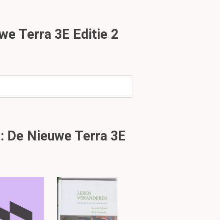
eft veel regen.
e Terra 3E Editie 2
erbreedte naar
r liggen dan ook
g is mogelijk niet
: De Nieuwe Terra 3E