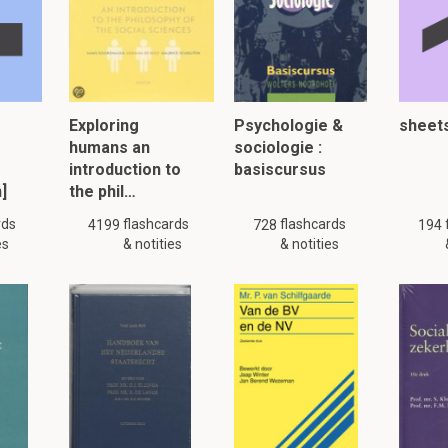
Exploring
Psychologie &
sheet
humans an
sociologie :
introduction to
basiscursus
]
the phil…
rds
flashcards
flashcards
4199
728
194
es
& notities
& notities