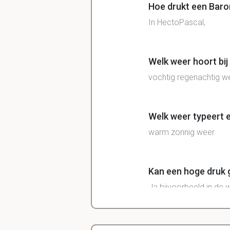
Hoe drukt een Barom
In HectoPascal,
Welk weer hoort bij
vochtig regenachtig w
Welk weer typeert 
warm zonnig weer
Kan een hoge druk 
Ja bijvoorbeeld in de w
Leg uit hoe een lag