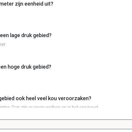
eter zijn eenheid uit?
 een lage druk gebied?
eer.
een hoge druk gebied?
gebied ook heel veel kou veroorzaken?
inter. Dan zijn er geen wolken en is het erg koud.
e druk gebied regen veroorzaakt.