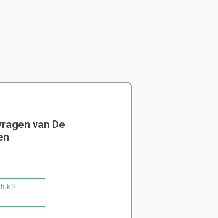
vragen van De
en
stuk 2