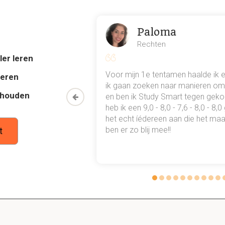
 koelt af en het vocht condenseert in deze koude lucht. Koude lu
m ontstaat er neerslag.
Paloma
Rechten
ler leren
ge druk gebied mooi weer veroorzaakt.
al mn
Voor mijn 1e tentamen haalde ik 
deren
dt daarom warmer en droger, wolken verdwijnen en geven ruimte
 punten
ik gaan zoeken naar manieren om 
thouden
oon een heel
en ben ik Study Smart tegen gek
 waarmee ik
heb ik een 9,0 - 8,0 - 7,6 - 8,0 - 8,
de wereld liggen vaak hogedruk gebieden?
tudie gewoon
het echt íédereen aan die het maar
ben er zo blij mee!!
n zuiderbreedte, en op de polen
t
de wereld liggen vaak lagedruk gebieden?
 60o graden noorder en zuiderbreedte.
tropisch minimum