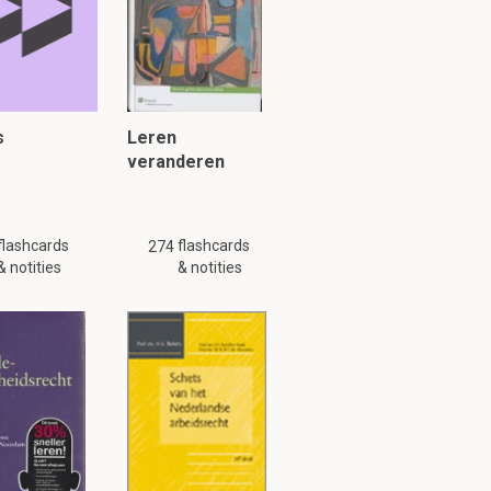
s
Leren
veranderen
flashcards
flashcards
274
& notities
& notities