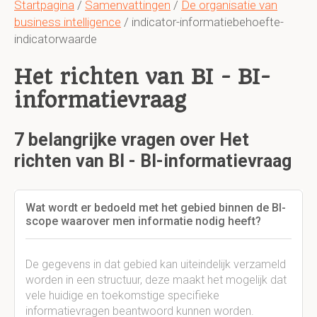
Startpagina
/
Samenvattingen
/
De organisatie van
business intelligence
/ indicator-informatiebehoefte-
indicatorwaarde
Het richten van BI - BI-
informatievraag
7 belangrijke vragen over Het
richten van BI - BI-informatievraag
Wat wordt er bedoeld met het gebied binnen de BI-
scope waarover men informatie nodig heeft?
De gegevens in dat gebied kan uiteindelijk verzameld
worden in een structuur, deze maakt het mogelijk dat
vele huidige en toekomstige specifieke
informatievragen beantwoord kunnen worden.