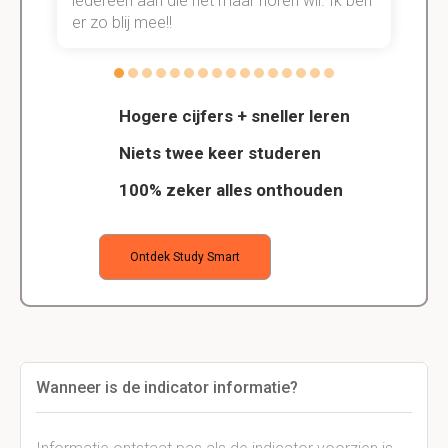
n.
íédereen aan die het maar horen wil. Ik ben
d
er zo blij mee!!
Hogere cijfers + sneller leren
Niets twee keer studeren
100% zeker alles onthouden
Ontdek Study Smart
Wanneer is de indicator informatie?