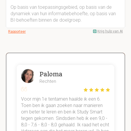
Op basis van toepassingsgebied, op basis van de
dynamiek van hun informatiebehoefte, op basis van
BI-behoeften binnen de doelgroep.
Krijg hulp van AI
Rapporteer
Paloma
Rechten
Voor mijn 1e tentamen haalde ik een 6.
M
Toen ben ik gaan zoeken naar manieren
v
om beter te leren en ben ik Study Smart
a
tegen gekomen. Sindsdien heb ik een 9,0 -
s
t
8,0 - 7,6 - 8,0 - 8,0 gehaald. Ik raad het echt
k