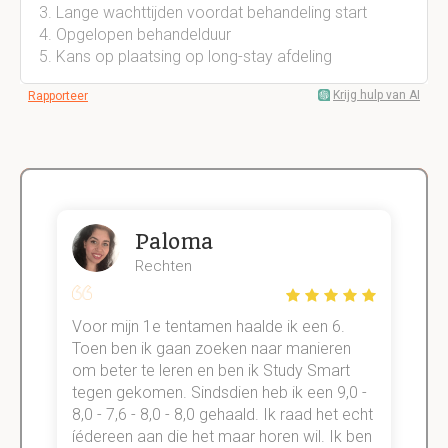
Lange wachttijden voordat behandeling start
Opgelopen behandelduur
Kans op plaatsing op long-stay afdeling
Krijg hulp van AI
Rapporteer
Paloma
Rechten
Voor mijn 1e tentamen haalde ik een 6.
M
Toen ben ik gaan zoeken naar manieren
v
om beter te leren en ben ik Study Smart
a
tegen gekomen. Sindsdien heb ik een 9,0 -
s
t
8,0 - 7,6 - 8,0 - 8,0 gehaald. Ik raad het echt
k
n.
íédereen aan die het maar horen wil. Ik ben
d