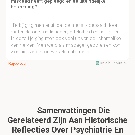
misdaad heeft gepleegd en de uiteindelijke
berechting?
Hierbij ging men er uit dat de mens is bepaald door
materiële omstandigheden, erfelijkheid en het milieu.
In deze tijd ging men ook veel uit van de lichamelijke
kenmerken. Men werd als misdager geboren en kon
zich niet verder ontwikkelen als mens.
Krijg hulp van AI
Rapporteer
Samenvattingen Die
Gerelateerd Zijn Aan Historische
Reflecties Over Psychiatrie En