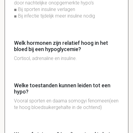
door
nachtelijke
onopgemerkte
hypo
’s
■ Bij
sporten
insuline
verlagen
■ Bij
infectie
tijdelijk
meer
insuline
nodig
Welk hormonen zijn relatief hoog in het
bloed bij een hypoglycemie?
Cortisol, adrenaline en insuline.
Welke toestanden kunnen leiden tot een
hypo?
Vooral sporten en daarna somogyi fenomeen(een
te hoog bloedsuikergehalte in de ochtend)