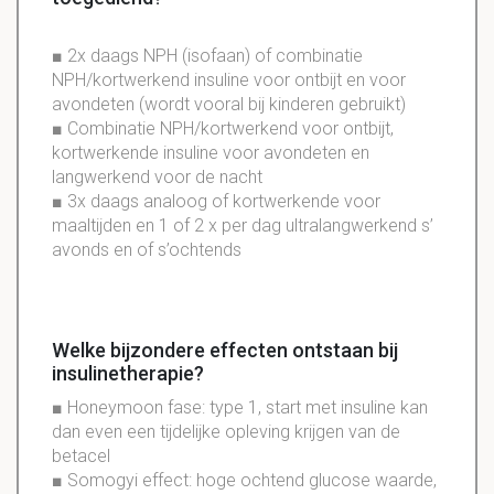
■
2x
daags NPH (isofaan) of combinatie
NPH/kortwerkend insuline voor ontbijt en voor
avondeten (wordt vooral bij kinderen gebruikt)
■ Combinatie NPH/
kortwerkend
voor ontbijt,
kortwerkende insuline voor avondeten en
langwerkend voor de nacht
■
3x
daags analoog of kortwerkende voor
maaltijden en 1 of 2 x per dag
ultralangwerkend
s’
avonds en of s’ochtends
Welke bijzondere effecten ontstaan bij
insulinetherapie?
■
Honeymoon
fase
:
type
1
,
start
met
insuline
kan
dan
even
een
tijdelijke
opleving
krijgen
van
de
b
etacel
■
Somogyi
effect
:
hoge
ochtend
glucose
waarde
,