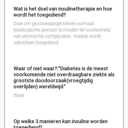
Wat is het doel van insulinetherapie en hoe
wordt het toegediend?
Doel om
glucosespiegel
binnen normaal
fysiologische grenzen te houden ter
voorkoming
van chronische complicaties. Insuline wordt
subcutaan
toegediend.
Waar of niet waar?:''Diabetes is de meest
voorkomende niet overdraagbare ziekte als
grootste doodoorzaak(vroegtijdig
overlijden) wereldwijd.''
Waar
Op welke 3 manieren kan insuline worden
toegediend?