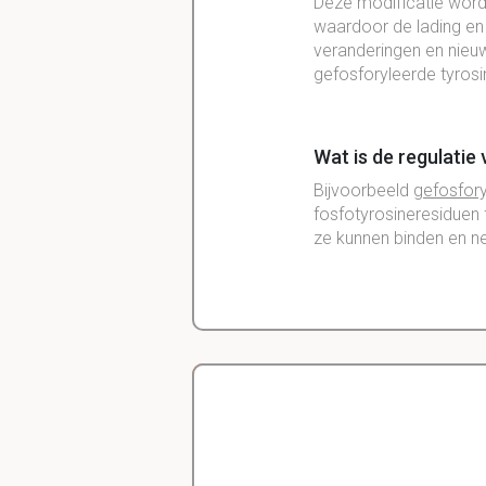
Deze
modificatie
wor
waardoor de lading en 
veranderingen en nie
gefosforyleerde
tyros
Wat is de regulatie
Bijvoorbeeld
gefosfor
fosfotyrosineresiduen
ze kunnen binden en
n
Wat zijn de versch
SH2
herkennen s
sequentiecontex
PTB
herkennen g
diverse interact
Delano
Diergeneeskunde