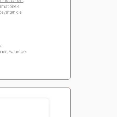
n
fosfaatdeel
,
rmationele
evatten die
ze
inen, waardoor
TB
kan meer
Zeger
Handels- wetenschap