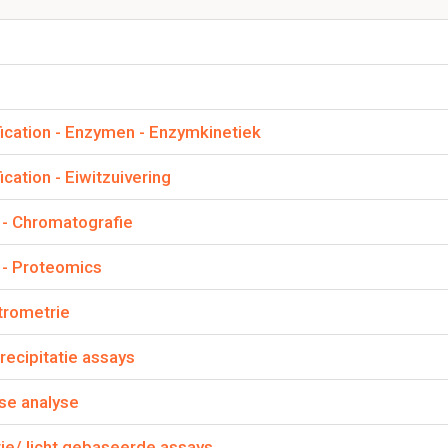
: door bepaalde mutaties aan te brengen kan de functie worde
relaties; wat is de relatie tussen structuur en functie?
s; introductie van PTM's kan helpen bij het bepalen van hun effe
ties van het eiwit.
pressie; door regulatoire elementen kan de onderzoeker de expr
eren.
fication - Enzymen - Enzymkinetiek
oek: bijv bindingsdomeinen.
cation - Eiwitzuivering
n van E. Coli naar menselijke cellen om het eiwit van in
- Chromatografie
en, waar moet rekening mee worden gehouden?
- Proteomics
correcte conformatie
trometrie
ndigheden
recipitatie assays
n mensen worden codons veel meer gebruikt dan in
E. Coli
)
 (PTM's)
/ beschikbaarheid van expressieplasmiden
ese analyse
tie/ licht gebaseerde assays