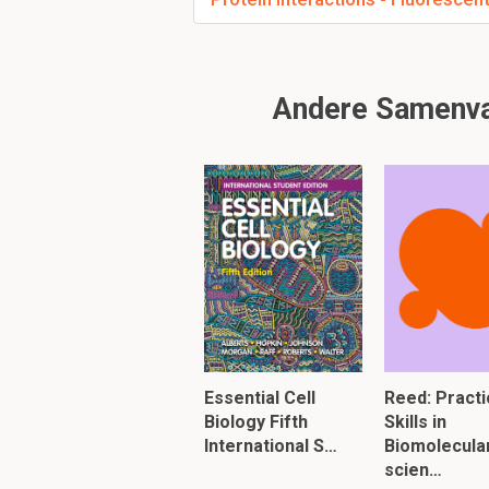
Andere Samenvat
D
Wat is de composit
2/3 RNA en 1/3 eiwit
De
grote subuni
molecuul
. Hiera
Wat is een voorbee
Essential Cell
Reed: Practi
Pre-mRNA
in de nucle
Biology Fifth
Skills in
(
heterogeneous
nucle
International S…
Biomolecula
hnRNP
eiwitten
b
scien…
hnRNPs worden 