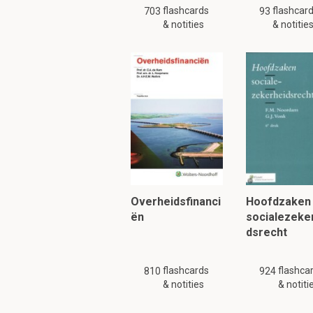
flashcards
flashcar
703
verschillende h
93
& notities
& notitie
->
RNA-eiwit
com
Wat zijn voorbeelde
binden?
Pre-mRNA
-> hn
5' cap structure 
Poly-A
-staart ->
Om verder te 
Overheidsfinanci
Hoofdzaken
ën
socialezeke
dsrecht
flashcards
flashca
810
924
& notities
& notiti