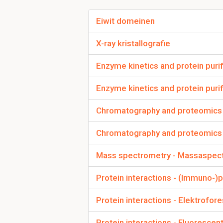
Functieonderzoek
Structuur-functie 
Eiwit domeinen
Modificatiestudie
functie of interac
X-ray kristallografie
Regulatie van ex
degradatie regul
Enzyme kinetics and protein puri
Interactieonderz
Enzyme kinetics and protein purifi
Bij het overschakele
Chromatography and proteomics 
expressie te breng
Chromatography and proteomics 
PTM's
Eiwitvouwing en 
Mass spectrometry - Massaspec
Celpenetratie
Celcultuuromsta
Protein interactions - (Immuno-)p
Codongebruik
(i
Expressieniveaus
Protein interactions - Elektrofor
Protein interactions - Fluorescen