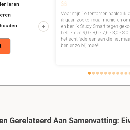
ler leren
illen tussen SH2- en SH3-domeinen?
al mn
Voor mijn 1e tentamen haalde ik 
deren
osforyleerde
tyrosineresiduen
.
 punten
ik gaan zoeken naar manieren om 
prolinerijke motieven
.
thouden
oon een heel
en ben ik Study Smart tegen gek
 waarmee ik
heb ik een 9,0 - 8,0 - 7,6 - 8,0 - 8,
tudie gewoon
het echt íédereen aan die het maar
iek voor het PTB-domein?
ben er zo blij mee!!
t
leerde tyrosineresiduen
, PTB kan in tegenstelling tot SH2 ook m
 interageren
, wat zorgt voor een breder scala aan interacties en 
1.2 Eiwit expressie systemen
it is een preview. Er zijn 17 andere flashcards beschikbaar voor hoofds
Laat hier meer flashcards zien
 geen exacte kopie van het oorspronkelijke volledige ei
n Gerelateerd Aan Samenvatting: Ei
van. Waarom zou hij dit doen?