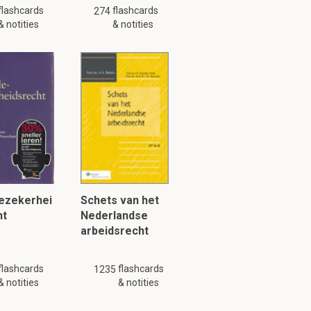
flashcards
flashcards
iptie
274
& notities
& notities
e cellen
lezekerhei
Schets van het
ht
Nederlandse
arbeidsrecht
flashcards
flashcards
1235
& notities
& notities