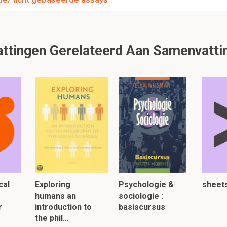
2 Week 2 Protein structures
2.2 RNA-eiwit interacties
tingen Gerelateerd Aan Samenvattin
it is een preview. Er zijn 11 andere flashcards beschikbaar voor hoofds
Laat hier meer flashcards zien
ie van ribosomen?
t
bestaat uit
twee RNA-moleculen
en de
kleine subunit
uit
één 
an binden zich
tientallen eiwitten
die samen de subunits bepalen.
ld van eiwitbinding aan mRNA?
cal
Exploring
Psychologie &
sheet
us van
eukaryote
cellen zijn gebonden door vele
eiwitten
bijv:
hn
humans an
sociologie :
ar
RiboNucleoproteins
)
r
introduction to
basiscursus
inden aan
RNA
tijdens
RNA
processing
the phil…
ook gebonden aan
RNA
in het
cytoplasma
tijdens
translatie