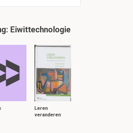
g: Eiwittechnologie
tuk 2.2
RNA-
s
Leren
RNP
veranderen