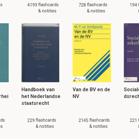
ds
flashcards
flashcards
nRNP
eiwitten
binden aan hetzelfde pre-mRNA gelijk tijdens
4199
728
transcr
194
s
& notities
& notities
plex wordt gevormd
n van eiwitten die pre-mRNA in de nucleus van eukaryot
RNP
eiwitten
-> Cap binding
proteins
 nuclear
PolyA
binding protein (
PABP
) (ook in cytoplasma)
lezen, klik hier:
Handboek van
Van de BV en de
Socia
rhei
het Nederlandse
NV
dsrec
staatsrecht
rds
flashcards
flashcards
229
2145
221
es
& notities
& notities