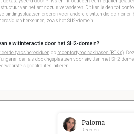
dt
gekatalyseerd
door
PTK's
en
introduceert
een
negatief
gelade
structuur van het
aminozuur
veranderen. Dit kan leiden tot
confo
uwe
bindingsplaatsen
creëren
voor andere
eiwitten
die
domeinen
b
ineresiduen
herkennen, zoals het
SH2
-
domein
.
 van eiwitinteractie door het SH2-domein?
yleerde
tyrosineresiduen
op
receptortyrosinekinasen
(
RTK's
)
. De
fungeren dan als
dockingsplaatsen
voor eiwitten met
SH2
-dome
eerwaarste
signaalroutes
initiëren
.
illen tussen SH2- en PTB-domeinen?
pecifiek gefosforyleerde
tyrosineresiduen
binnen een specifieke
t
, bijv pYEEI.
efosforyleerde
tyrosineresiduen
binnen de
NPXpY
sequentie.
P
ies aangaan dan
SH2
.
Paloma
Rechten