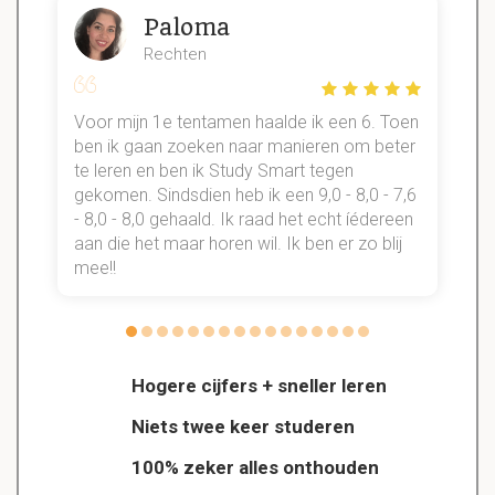
Paloma
Rechten
Voor mijn 1e tentamen haalde ik een 6. Toen
n
ben ik gaan zoeken naar manieren om beter
te leren en ben ik Study Smart tegen
gekomen. Sindsdien heb ik een 9,0 - 8,0 - 7,6
b
- 8,0 - 8,0 gehaald. Ik raad het echt íédereen
aan die het maar horen wil. Ik ben er zo blij
s
mee!!
Hogere cijfers + sneller leren
Niets twee keer studeren
100% zeker alles onthouden