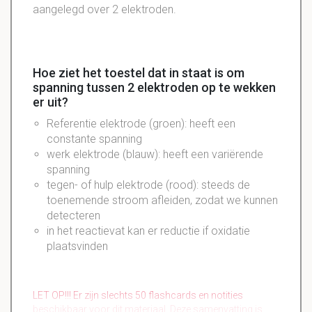
aangelegd over 2 elektroden.
Hoe ziet het toestel dat in staat is om
spanning tussen 2 elektroden op te wekken
er uit?
Referentie elektrode (groen): heeft een
constante spanning
werk elektrode (blauw): heeft een variërende
spanning
tegen- of hulp elektrode (rood): steeds de
toenemende stroom afleiden, zodat we kunnen
detecteren
in het reactievat kan er reductie if oxidatie
plaatsvinden
LET OP!!! Er zijn slechts 50 flashcards en notities
beschikbaar voor dit materiaal. Deze samenvatting is