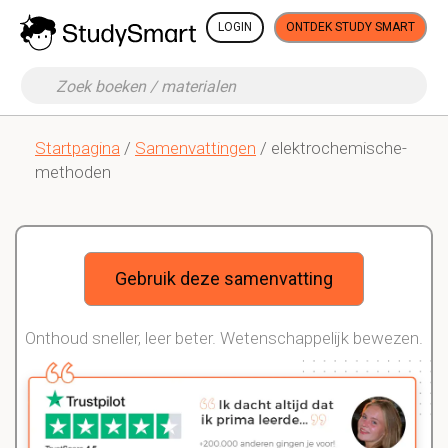
LOGIN
ONTDEK STUDY SMART
Startpagina
/
Samenvattingen
/ elektrochemische-
methoden
Gebruik deze samenvatting
Onthoud sneller, leer beter. Wetenschappelijk bewezen.