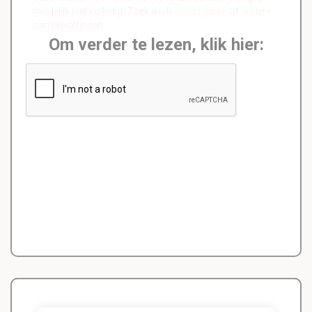
mogelijk niet volledig. Zoek a.u.b.
soortgelijke
of
andere
samenvattingen.
Om verder te lezen, klik hier: