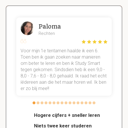
Paloma
Rechten
Voor mijn 1e tentamen haalde ik een 6.
M
Toen ben ik gaan zoeken naar manieren
v
om beter te leren en ben ik Study Smart
a
tegen gekomen. Sindsdien heb ik een 9,0 -
s
t
8,0 - 7,6 - 8,0 - 8,0 gehaald. Ik raad het echt
k
n.
íédereen aan die het maar horen wil. Ik ben
d
er zo blij mee!!
Hogere cijfers + sneller leren
Niets twee keer studeren