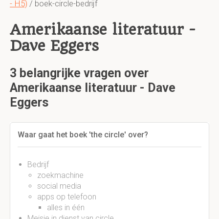
- H5)
/ boek-circle-bedrijf
Amerikaanse literatuur -
Dave Eggers
3 belangrijke vragen over
Amerikaanse literatuur - Dave
Eggers
Waar gaat het boek 'the circle' over?
Bedrijf
zoekmachine
social media
apps op telefoon
alles in één
Meisje in dienst van circle