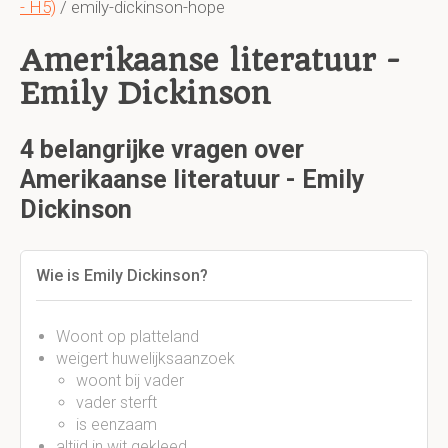
- H5)
/ emily-dickinson-hope
Amerikaanse literatuur -
Emily Dickinson
4 belangrijke vragen over
Amerikaanse literatuur - Emily
Dickinson
Wie is Emily Dickinson?
Woont op platteland
weigert huwelijksaanzoek
woont bij vader
vader sterft
is eenzaam
altijd in wit gekleed