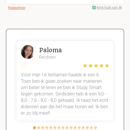
Krijg hulp van AI
Rapporteer
Paloma
Rechten
Voor mijn 1e tentamen haalde ik een 6.
M
Toen ben ik gaan zoeken naar manieren
v
om beter te leren en ben ik Study Smart
a
tegen gekomen. Sindsdien heb ik een 9,0 -
s
t
8,0 - 7,6 - 8,0 - 8,0 gehaald. Ik raad het echt
k
n.
íédereen aan die het maar horen wil. Ik ben
d
er zo blij mee!!