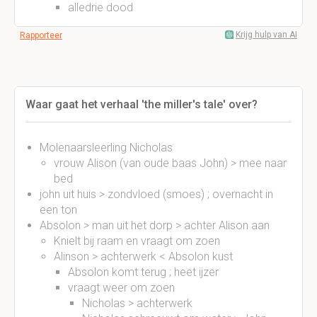
alledrie dood
Krijg hulp van AI
Rapporteer
Waar gaat het verhaal 'the miller's tale' over?
Molenaarsleerling Nicholas
vrouw Alison (van oude baas John) > mee naar
bed
john uit huis > zondvloed (smoes) ; overnacht in
een ton
Absolon > man uit het dorp > achter Alison aan
Knielt bij raam en vraagt om zoen
Alinson > achterwerk < Absolon kust
Absolon komt terug ; heet ijzer
vraagt weer om zoen
Nicholas > achterwerk