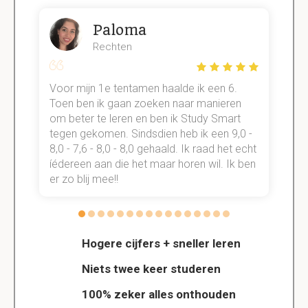
Paloma
Rechten
Voor mijn 1e tentamen haalde ik een 6.
M
Toen ben ik gaan zoeken naar manieren
v
om beter te leren en ben ik Study Smart
a
tegen gekomen. Sindsdien heb ik een 9,0 -
s
t
8,0 - 7,6 - 8,0 - 8,0 gehaald. Ik raad het echt
k
n.
íédereen aan die het maar horen wil. Ik ben
d
er zo blij mee!!
Hogere cijfers + sneller leren
Niets twee keer studeren
100% zeker alles onthouden