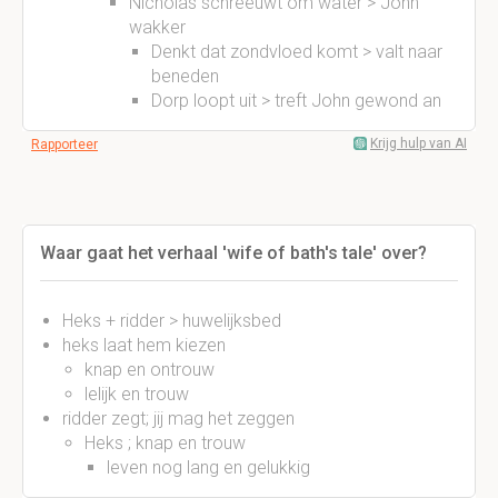
Nicholas schreeuwt om water > John
wakker
Denkt dat zondvloed komt > valt naar
beneden
Dorp loopt uit > treft John gewond an
Krijg hulp van AI
Rapporteer
Waar gaat het verhaal 'wife of bath's tale' over?
Heks + ridder > huwelijksbed
heks laat hem kiezen
knap en ontrouw
lelijk en trouw
ridder zegt; jij mag het zeggen
Heks ; knap en trouw
leven nog lang en gelukkig