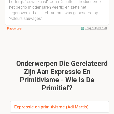
Letterlijk 'rauwe kunst'. Jean Dubuffet introduceerde
het begrip midden jaren veertig en zette het
tegenover 'art culturel'. Art brut was gebaseerd op
'valeurs sauvages'.
Krijg hulp van AI
Rapporteer
Onderwerpen Die Gerelateerd
Zijn Aan Expressie En
Primitivisme - Wie Is De
Primitief?
Expressie en primitivisme (Adi Martis)