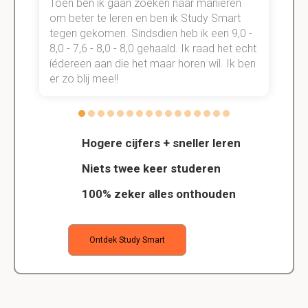
Toen ben ik gaan zoeken naar manieren
v
om beter te leren en ben ik Study Smart
a
tegen gekomen. Sindsdien heb ik een 9,0 -
s
t
8,0 - 7,6 - 8,0 - 8,0 gehaald. Ik raad het echt
k
n.
íédereen aan die het maar horen wil. Ik ben
d
er zo blij mee!!
Hogere cijfers + sneller leren
Niets twee keer studeren
100% zeker alles onthouden
Ontdek Study Smart