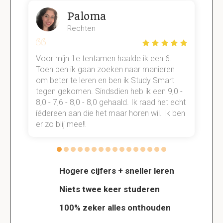
Paloma
Rechten
Voor mijn 1e tentamen haalde ik een 6.
M
Toen ben ik gaan zoeken naar manieren
v
om beter te leren en ben ik Study Smart
a
tegen gekomen. Sindsdien heb ik een 9,0 -
s
t
8,0 - 7,6 - 8,0 - 8,0 gehaald. Ik raad het echt
k
n.
íédereen aan die het maar horen wil. Ik ben
d
er zo blij mee!!
Hogere cijfers + sneller leren
Niets twee keer studeren
100% zeker alles onthouden