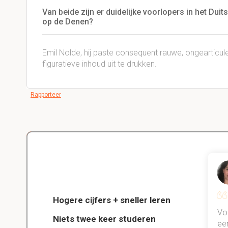
Van beide zijn er duidelijke voorlopers in het Dui
op de Denen?
Emil Nolde, hij paste consequent rauwe, ongearticu
figuratieve inhoud uit te drukken.
Rapporteer
Delano
Diergeneeskunde
Hogere cijfers + sneller leren
jn kind
Dankzij StudySmart heb ik vorig
Vo
Niets twee keer studeren
chool!
jaar al mn examens gehaald en
ee