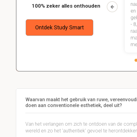
n kind
ook veel betere punten gehaald.
na
100% zeker alles onthouden
n Study
Maar bovenal heb ik nu gewoon
en
een heel goede studiemethode
ge
onder de knie, waarmee ik zeker
- 8
Ontdek Study Smart
weet dat ik de rest van mijn studie
raa
gewoon ga halen.
maa
me
Waarvan maakt het gebruik van ruwe, vereenvoud
doen aan conventionele esthetiek, deel uit?
Van het verlangen om zich te ontdoen van de compl
wereld en zo het 'authentiek' gevoel te herontdekken.