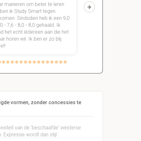
ar manieren om beter te leren
vakken. Sinds ik mijn
 ben ik Study Smart tegen
aantekeningen digitaal
komen. Sindsdien heb ik een 9,0
study smart, ben ik voo
,0 - 7,6 - 8,0 - 8,0 gehaald. Ik
vakken de éérste keer
d het echt íédereen aan die het
StudySmart neemt voo
r horen wil. Ik ben er zo blij
stress van slagen of n
e!!
weg.
igde vormen, zonder concessies te
exiteit van de 'beschaafde' westerse
 Expressie wordt dan stijl.