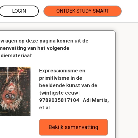
LOGIN
ONTDEK STUDY SMART
 vragen op deze pagina komen uit de
menvatting van het volgende
udiemateriaal:
Expressionisme en
primitivisme in de
beeldende kunst van de
twintigste eeuw |
9789035817104 | Adi Martis,
et al
Bekijk samenvatting