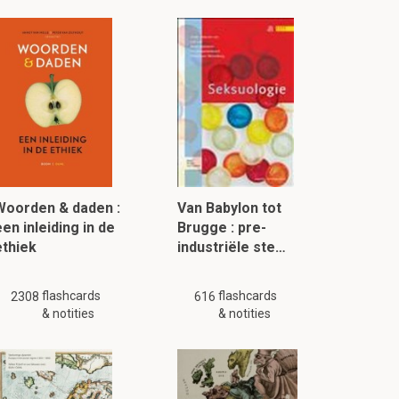
Woorden & daden :
Van Babylon tot
en inleiding in de
Brugge : pre-
ethiek
industriële ste…
flashcards
flashcards
2308
616
& notities
& notities