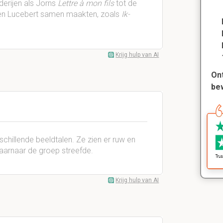
derijen als Jorns
Lettre à mon fils
tot de
le en Lucebert samen maakten, zoals
Ik-
Krijg hulp van AI
Ont
be
chillende beeldtalen. Ze zien er ruw en
waarnaar de groep streefde.
Krijg hulp van AI