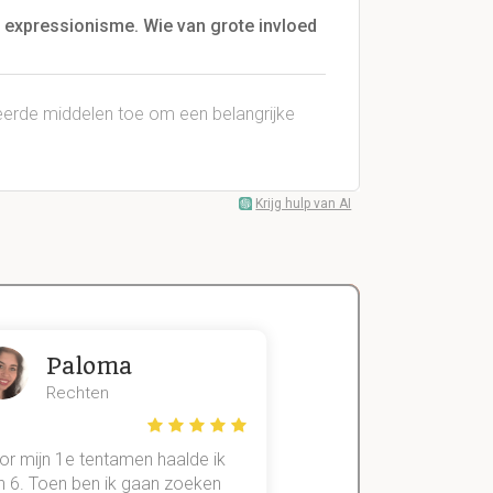
ts expressionisme. Wie van grote invloed
leerde middelen toe om een belangrijke
Krijg hulp van AI
Paloma
Zeger
Rechten
Handels- wet
or mijn 1e tentamen haalde ik
Met mijn oude method
n 6. Toen ben ik gaan zoeken
geslaagd voor maar 3