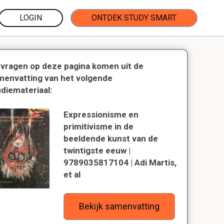
LOGIN
ONTDEK STUDY SMART
 vragen op deze pagina komen uit de
menvatting van het volgende
udiemateriaal:
Expressionisme en
primitivisme in de
beeldende kunst van de
twintigste eeuw |
9789035817104 | Adi Martis,
et al
Bekijk samenvatting