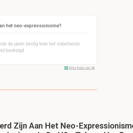
van het neo-expressionisme?
inds de jaren zestig leek het onbetwiste
ld bedreigd.
Krijg hulp van AI
erd Zijn Aan Het Neo-Expressionism