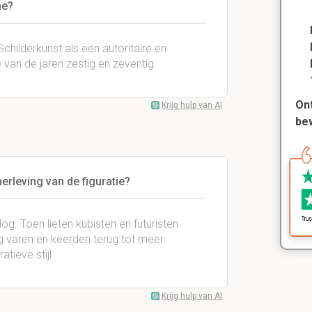
me?
childerkunst als een autoritaire en
 van de jaren zestig en zeventig.
Ont
Krijg hulp van AI
be
herleving van de figuratie?
og. Toen lieten kubisten en futuristen
ng varen en keerden terug tot meer
tieve stijl.
Krijg hulp van AI