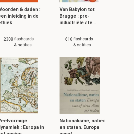
Woorden & daden :
Van Babylon tot
en inleiding in de
Brugge : pre-
ethiek
industriële ste…
flashcards
flashcards
2308
616
& notities
& notities
Veelvormige
Nationalisme, naties
dynamiek : Europa in
en staten. Europa
het ancien …
vanaf…