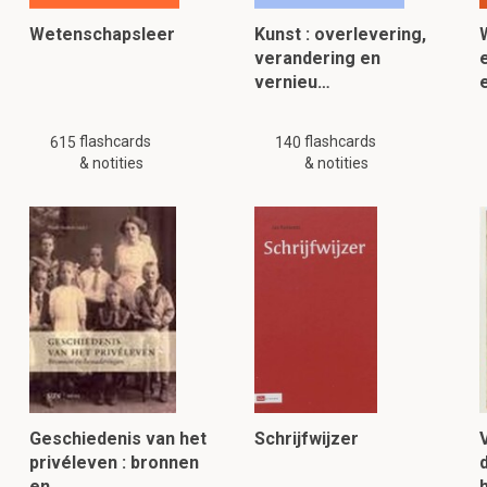
Wetenschapsleer
Kunst : overlevering,
verandering en
e
vernieu…
flashcards
flashcards
615
140
& notities
& notities
Geschiedenis van het
Schrijfwijzer
privéleven : bronnen
en…