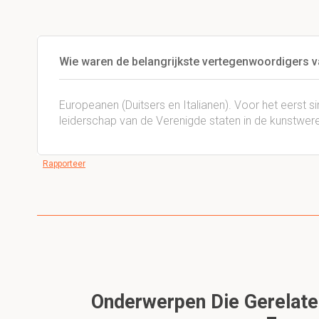
Wie waren de belangrijkste vertegenwoordigers 
Europeanen (Duitsers en Italianen). Voor het eerst s
leiderschap van de Verenigde staten in de kunstwere
Rapporteer
Onderwerpen Die Gerelate