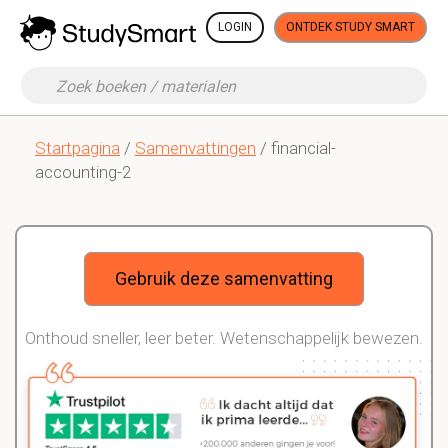
LOGIN
ONTDEK STUDY SMART
Startpagina
/
Samenvattingen
/ financial-
accounting-2
Gebruik deze samenvatting
Onthoud sneller, leer beter. Wetenschappelijk bewezen.