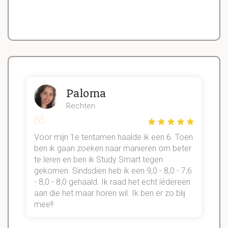
Paloma
Rechten
Voor mijn 1e tentamen haalde ik een 6. Toen
n
ben ik gaan zoeken naar manieren om beter
te leren en ben ik Study Smart tegen
gekomen. Sindsdien heb ik een 9,0 - 8,0 - 7,6
b
- 8,0 - 8,0 gehaald. Ik raad het echt íédereen
aan die het maar horen wil. Ik ben er zo blij
s
mee!!