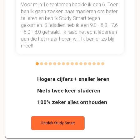
Voor mijn 1e tentamen haalde ik een 6. Toen
n
ben ik gaan zoeken naar manieren om beter
te leren en ben ik Study Smart tegen
gekomen. Sindsdien heb ik een 9,0 - 8,0 - 7,6
b
- 8,0 - 8,0 gehaald. Ik raad het echt íédereen
aan die het maar horen wil. Ik ben er zo blij
s
mee!!
Hogere cijfers + sneller leren
Niets twee keer studeren
100% zeker alles onthouden
Ontdek Study Smart