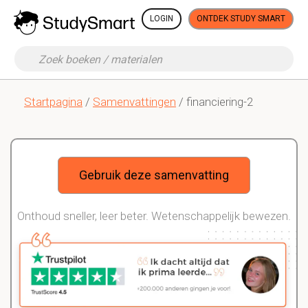
LOGIN
ONTDEK STUDY SMART
Startpagina
/
Samenvattingen
/ financiering-2
Gebruik deze samenvatting
Onthoud sneller, leer beter. Wetenschappelijk bewezen.