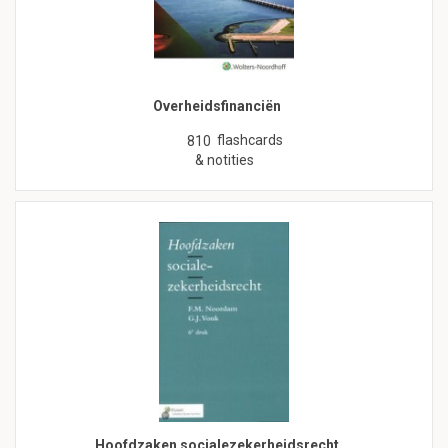
Overheidsfinanciën
flashcards
810
& notities
Hoofdzaken socialezekerheidsrecht