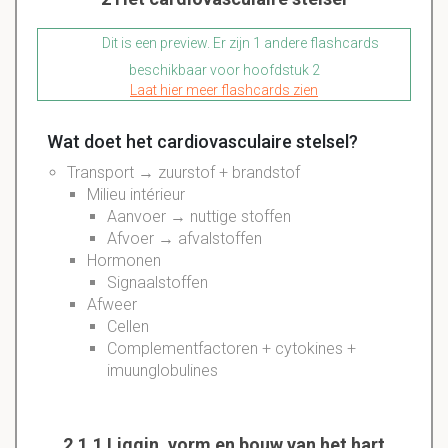
Dit is een preview. Er zijn 1 andere flashcards
beschikbaar voor hoofdstuk 2
Laat hier meer flashcards zien
Wat doet het cardiovasculaire stelsel?
Transport
→ zuurstof + brandstof
Milieu intérieur
Aanvoer → nuttige stoffen
Afvoer → afvalstoffen
Hormonen
Signaalstoffen
Afweer
Cellen
Complementfactoren + cytokines +
imuunglobulines
2.1.1 Liggin, vorm en bouw van het hart