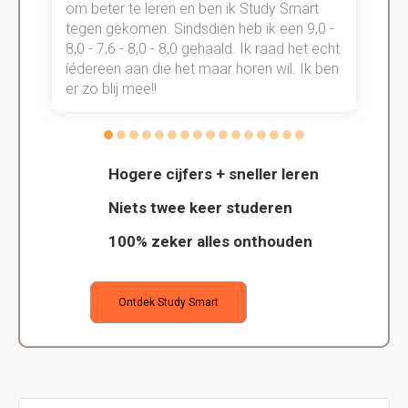
om beter te leren en ben ik Study Smart
a
tegen gekomen. Sindsdien heb ik een 9,0 -
s
t
8,0 - 7,6 - 8,0 - 8,0 gehaald. Ik raad het echt
k
n.
íédereen aan die het maar horen wil. Ik ben
d
er zo blij mee!!
Hogere cijfers + sneller leren
Niets twee keer studeren
100% zeker alles onthouden
Ontdek Study Smart