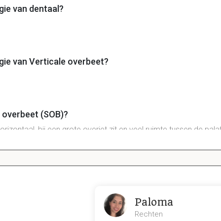
gie van dentaal?
gie van Verticale overbeet?
e overbeet (SOB)?
izontaal, bij een grote overjet zit en veel ruimte tussen de pala
de labiale vlakken van de onderincisieven.
orden drie verschillende dimensies beoordeeld. Benoem 
Paloma
oven naar beneden
r - naar achter
Rechten