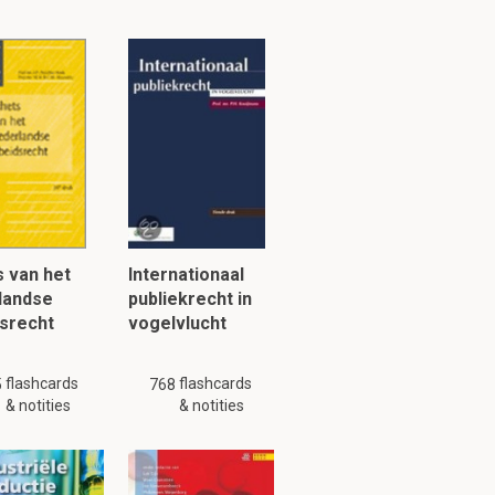
 van het
Internationaal
landse
publiekrecht in
srecht
vogelvlucht
flashcards
flashcards
5
768
& notities
& notities