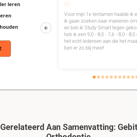
links naar rechts
ler leren
al mn
Voor mijn 1e tentamen haalde ik 
deren
 punten
ik gaan zoeken naar manieren om 
et bij het profiel (sagittale profiel)?
thouden
oon een heel
en ben ik Study Smart tegen gek
 waarmee ik
heb ik een 9,0 - 8,0 - 7,6 - 8,0 - 8,
tale positie van de onderkaak vergeleken met de positie van de 
tudie gewoon
het echt íédereen aan die het maar
 diepste punt van de bovenkaak ten opzichtige van het het diep
ben er zo blij mee!!
t
aak bij een KL III/ mesio-profiel?
aar voren.
w van het gelaat de nummers 1 t/m 4?
t;
kbrauwen;
erelateerd Aan Samenvatting: Gebit
kbrauwen tot;
and neusseptum en philtrum (subnasale);
Orthodontie