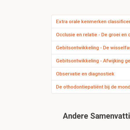
3. De overgang onderr
4. De kinpunt.
Extra orale kenmerken classifice
Bij de opbouw van 
Occlusie en relatie - De groei en
de bovenkaak met e
verschillende soort
Gebitsontwikkeling - De wisself
Divergent
Convergent
Gebitsontwikkeling - Afwijking g
* Alleen benoemen als h
Observatie en diagnostiek
De othodontiepatiënt bij de mond
Wat is convergent 
Voorste delen van de 
Andere Samenvattin
Kleinere hoek