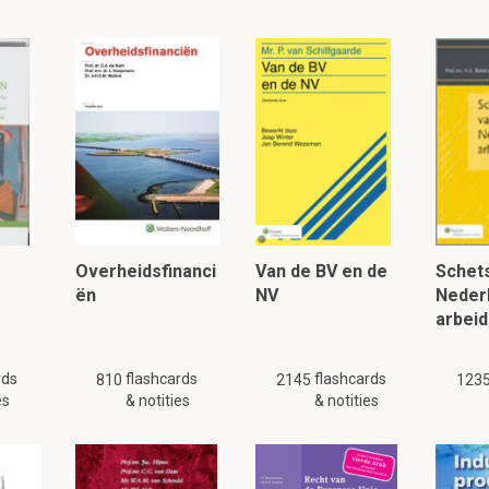
lezen, klik hier:
Overheidsfinanci
Van de BV en de
Schets
ën
NV
Neder
arbeid
rds
flashcards
flashcards
810
2145
123
es
& notities
& notities