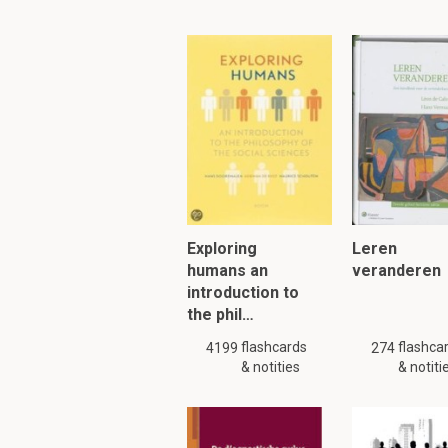
Om verder te 
Exploring
Leren
humans an
veranderen
introduction to
the phil…
flashcards
flashca
4199
274
& notities
& notiti