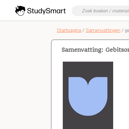
Startpagina
/
Samenvattingen
/ g
Samenvatting: Gebitso