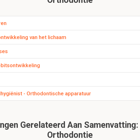
and neusseptum en philtrum (subnasale) tot;
ren
het gelaat wordt ook de hoek vergeleken die de onderk
 ontwikkeling van het lichaam
en gemiddelde waarde van (LHP: 27 graden (+/- 4)). We
en heb je?
ases
ebitsontwikkeling
et een heel duidelijk beeld is.
hygiënist - Orthodontische apparatuur
(opbouw van het gelaat)?
onder- en bovenkaak komen dichter bijeen.
gen Gerelateerd Aan Samenvatting: 
Orthodontie