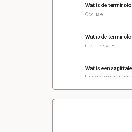
Wat is de terminolo
Occlusie
Wat is de terminolo
Overbite/ VOB
Wat is een sagittal
Hoeveel mm overlap hor
de bovenincisieven en 
In de orthodontie w
t/m 3
Delano
Verticaal van b
Diergeneeskunde
Sagittaal van voo