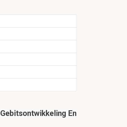
aak maakt met
lke
Gebitsontwikkeling En