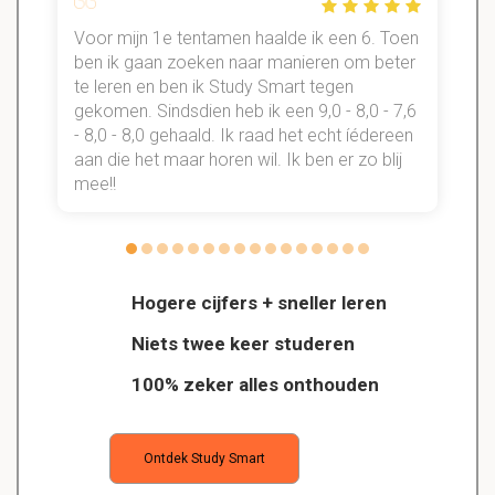
Voor mijn 1e tentamen haalde ik een 6. Toen
n
ben ik gaan zoeken naar manieren om beter
te leren en ben ik Study Smart tegen
gekomen. Sindsdien heb ik een 9,0 - 8,0 - 7,6
b
- 8,0 - 8,0 gehaald. Ik raad het echt íédereen
aan die het maar horen wil. Ik ben er zo blij
s
mee!!
Hogere cijfers + sneller leren
Niets twee keer studeren
100% zeker alles onthouden
Ontdek Study Smart