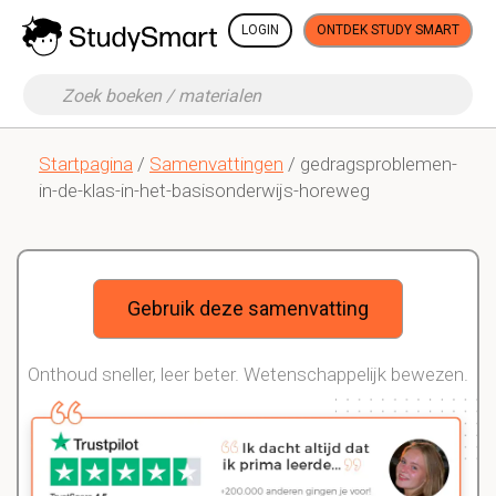
LOGIN
ONTDEK STUDY SMART
Startpagina
/
Samenvattingen
/ gedragsproblemen-
in-de-klas-in-het-basisonderwijs-horeweg
Gebruik deze samenvatting
Onthoud sneller, leer beter. Wetenschappelijk bewezen.