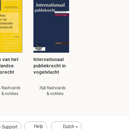
tuk 1.2
 van het
Internationaal
landse
publiekrecht in
srecht
vogelvlucht
flashcards
flashcards
5
768
& notities
& notities
Help
Dutch
 Support