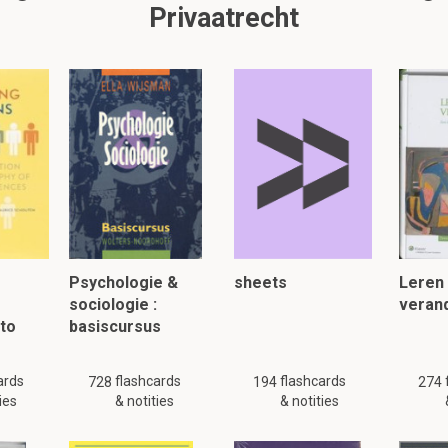
Privaatrecht
 het Christendom opgekomen?
laan
 Nicea
nctos Populos
 Constantinopel
t dominaat het probleem van de juristengeschriften op 
Psychologie &
sheets
Leren
sociologie :
veran
nus
 to
basiscursus
ianus
ards
flashcards
flashcards
728
194
274
ies
& notities
& notities
osianus