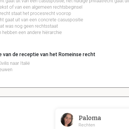
t gaat uit van een casuspositie, het huidige privaatrecht gaat ui
ekst of van een algemeen rechtsbeginsel
recht staat het procesrecht voorop
ht gaat uit van een concrete casuspositie
at was nog geen rechtsstaat
n hebben een andere hiërarchie
e van de receptie van het Romeinse recht
ivilis naar Italië
eeuwen
iteit
ans
n/commentatoren
Paloma
 School en de Pandectenwissenschaft
Rechten