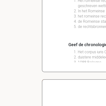
Het romeinse rech
geschreven wett
In het Romeinse 
het romeinse rec
de Romeinse sta
de rechtsbronne
Geef de chronologi
Het corpus iuris C
duistere middel
1088 Bologna
Europese univers
Glossatoren
school van Orlé
postglossatore
humanisten
natuurrecht
Delano
de historische.
Diergeneeskunde