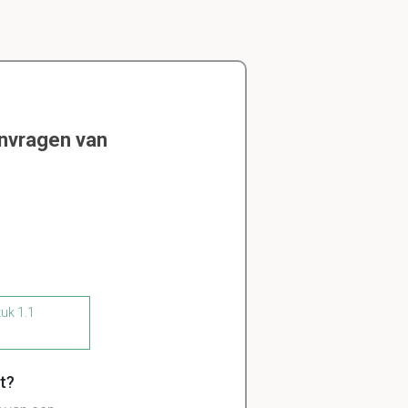
envragen van
tuk 1.1
t?