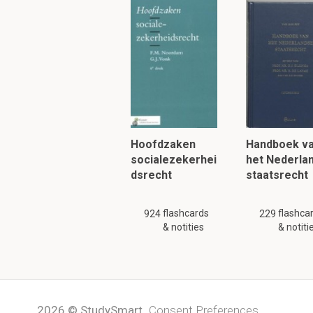
D
Wat zijn de kenmer
Hoofdzaken
Handboek v
Patriciërs en
ple
socialezekerhei
het Nederla
er komen 2 cons
dsrecht
staatsrecht
sinds 367 v.Chr 
flashcards
flashca
924
229
& notities
& notiti
Wat waren de princ
Colegialiteit en annuïtei
Wat zijn de rechtsb
2026 © StudySmart
Consent Preferences