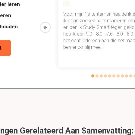
ler leren
nn waren er tijdens de republiek?
al mn
Voor mijn 1e tentamen haalde ik 
deren
 punten
ik gaan zoeken naar manieren om 
thouden
oon een heel
en ben ik Study Smart tegen gek
 waarmee ik
heb ik een 9,0 - 8,0 - 7,6 - 8,0 - 8,
tudie gewoon
het echt íédereen aan die het maar
n
ben er zo blij mee!!
t
bronnen kwamen erbij bij het principaat?
an de republiek blijven bestaat
ke wetgeving bij
tuties zijn er?
ngen Gerelateerd Aan Samenvatting: