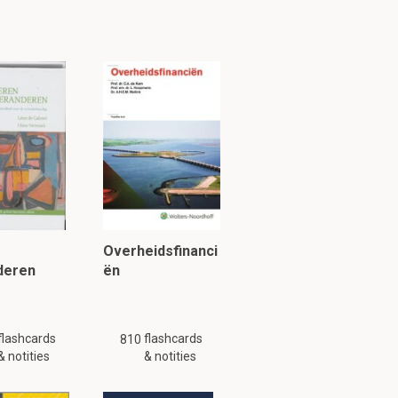
te lossen?
Overheidsfinanci
deren
ën
flashcards
flashcards
810
& notities
& notities