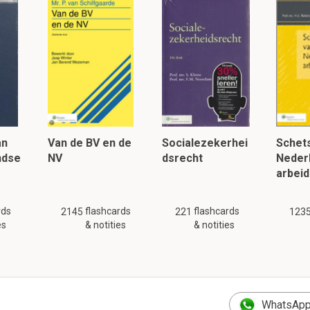
1.2 Mijn lesaantekeningen
it is een preview. Er zijn 15 andere flashcards beschikbaar voor hoofds
Laat hier meer flashcards zien
ken van de republiek?
an
Van de BV en de
Socialezekerhei
Schets
bejers
ndse
NV
dsrecht
Neder
uls
arbeid
wordt de figuur van de Praetor ontwikkelt
rds
flashcards
flashcards
2145
221
123
es
& notities
& notities
ipes voor de consuls
t
WhatsApp
ronnen in de Republiek