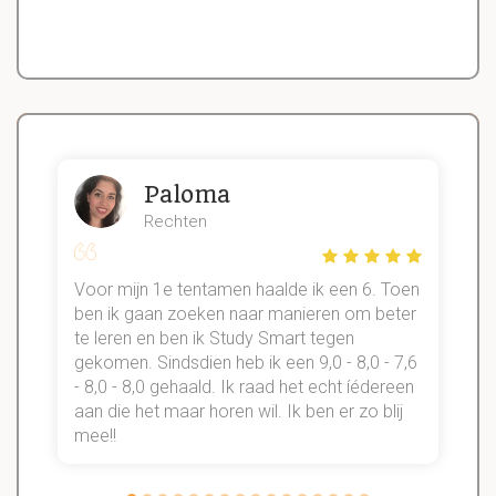
Paloma
Rechten
Voor mijn 1e tentamen haalde ik een 6. Toen
n
ben ik gaan zoeken naar manieren om beter
te leren en ben ik Study Smart tegen
gekomen. Sindsdien heb ik een 9,0 - 8,0 - 7,6
b
- 8,0 - 8,0 gehaald. Ik raad het echt íédereen
aan die het maar horen wil. Ik ben er zo blij
s
mee!!