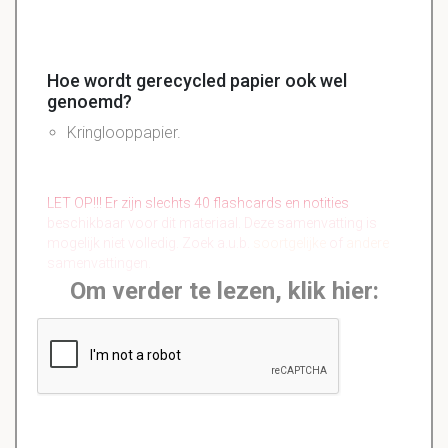
Hoe wordt gerecycled papier ook wel
genoemd?
Kringlooppapier
.
LET OP!!! Er zijn slechts 40 flashcards en notities
beschikbaar voor dit materiaal. Deze samenvatting is
mogelijk niet volledig. Zoek a.u.b.
soortgelijke
of
andere
samenvattingen.
Om verder te lezen, klik hier: