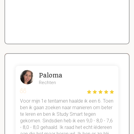
Paloma
Rechten
Voor mijn 1e tentamen haalde ik een 6. Toen
n
ben ik gaan zoeken naar manieren om beter
te leren en ben ik Study Smart tegen
gekomen. Sindsdien heb ik een 9,0 - 8,0 - 7,6
b
- 8,0 - 8,0 gehaald. Ik raad het echt íédereen
aan die het maar horen wil. Ik ben er zo blij
s